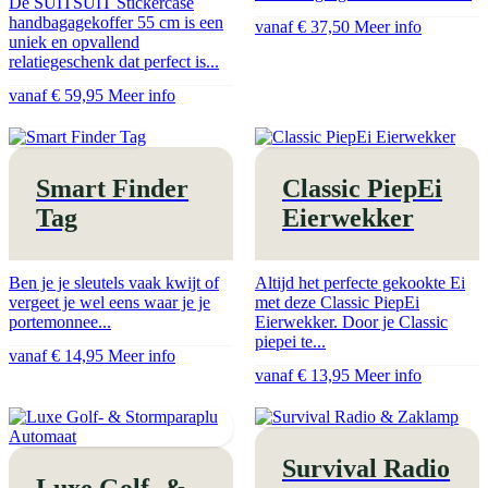
De SUITSUIT Stickercase
handbagagekoffer 55 cm is een
vanaf € 37,50
Meer info
uniek en opvallend
relatiegeschenk dat perfect is...
vanaf € 59,95
Meer info
Smart Finder
Classic PiepEi
Tag
Eierwekker
Ben je je sleutels vaak kwijt of
Altijd het perfecte gekookte Ei
vergeet je wel eens waar je je
met deze Classic PiepEi
portemonnee...
Eierwekker. Door je Classic
piepei te...
vanaf € 14,95
Meer info
vanaf € 13,95
Meer info
Survival Radio
Luxe Golf- &