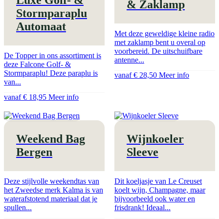
& Zaklamp
Stormparaplu
Automaat
Met deze geweldige kleine radio
met zaklamp bent u overal op
voorbereid. De uitschuifbare
De Topper in ons assortiment is
antenne...
deze Falcone Golf- &
Stormparaplu! Deze paraplu is
vanaf € 28,50
Meer info
van...
vanaf € 18,95
Meer info
Weekend Bag
Wijnkoeler
Bergen
Sleeve
Deze stijlvolle weekendtas van
Dit koeljasje van Le Creuset
het Zweedse merk Kalma is van
koelt wijn, Champagne, maar
waterafstotend materiaal dat je
bijvoorbeeld ook water en
spullen...
frisdrank! Ideaal...