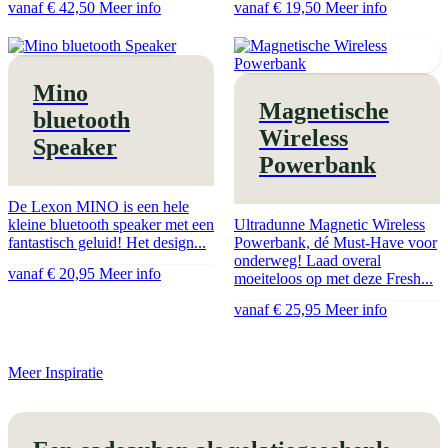
vanaf € 42,50
Meer info
vanaf € 19,50
Meer info
Mino
Magnetische
bluetooth
Wireless
Speaker
Powerbank
De Lexon MINO is een hele
kleine bluetooth speaker met een
Ultradunne Magnetic Wireless
fantastisch geluid! Het design...
Powerbank, dé Must-Have voor
onderweg! Laad overal
vanaf € 20,95
Meer info
moeiteloos op met deze Fresh...
vanaf € 25,95
Meer info
Meer Inspiratie