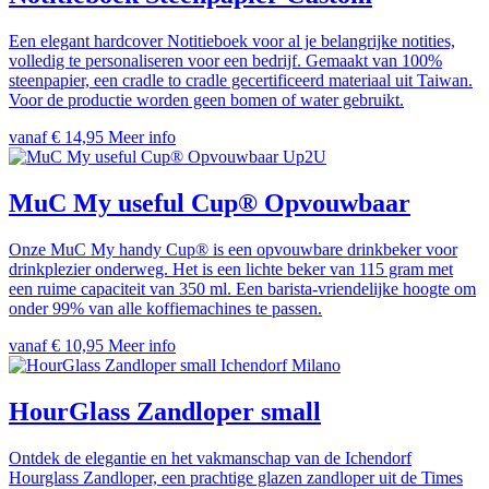
Een elegant hardcover Notitieboek voor al je belangrijke notities,
volledig te personaliseren voor een bedrijf. Gemaakt van 100%
steenpapier, een cradle to cradle gecertificeerd materiaal uit Taiwan.
Voor de productie worden geen bomen of water gebruikt.
vanaf € 14,95
Meer info
Up2U
MuC My useful Cup® Opvouwbaar
Onze MuC My handy Cup® is een opvouwbare drinkbeker voor
drinkplezier onderweg. Het is een lichte beker van 115 gram met
een ruime capaciteit van 350 ml. Een barista-vriendelijke hoogte om
onder 99% van alle koffiemachines te passen.
vanaf € 10,95
Meer info
Ichendorf Milano
HourGlass Zandloper small
Ontdek de elegantie en het vakmanschap van de Ichendorf
Hourglass Zandloper, een prachtige glazen zandloper uit de Times