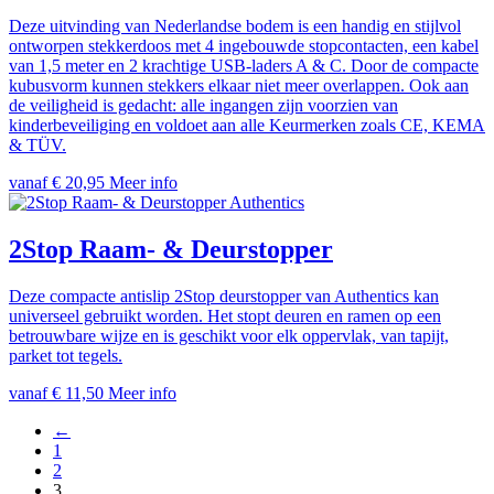
Deze uitvinding van Nederlandse bodem is een handig en stijlvol
ontworpen stekkerdoos met 4 ingebouwde stopcontacten, een kabel
van 1,5 meter en 2 krachtige USB-laders A & C. Door de compacte
kubusvorm kunnen stekkers elkaar niet meer overlappen. Ook aan
de veiligheid is gedacht: alle ingangen zijn voorzien van
kinderbeveiliging en voldoet aan alle Keurmerken zoals CE, KEMA
& TÜV.
vanaf € 20,95
Meer info
Authentics
2Stop Raam- & Deurstopper
Deze compacte antislip 2Stop deurstopper van Authentics kan
universeel gebruikt worden. Het stopt deuren en ramen op een
betrouwbare wijze en is geschikt voor elk oppervlak, van tapijt,
parket tot tegels.
vanaf € 11,50
Meer info
←
1
2
3