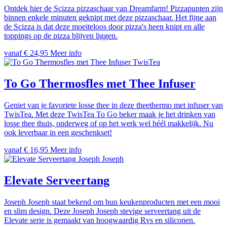
Ontdek hier de Scizza pizzaschaar van Dreamfarm! Pizzapunten zijn
binnen enkele minuten geknipt met deze pizzaschaar. Het fijne aan
de Scizza is dat deze moeiteloos door pizza's heen knipt en alle
toppings op de pizza blijven liggen.
vanaf € 24,95
Meer info
TwisTea
To Go Thermosfles met Thee Infuser
Geniet van je favoriete losse thee in deze theethermo met infuser van
TwisTea. Met deze TwisTea To Go beker maak je het drinken van
losse thee thuis, onderweg of op het werk wel héél makkelijk. Nu
ook leverbaar in een geschenkset!
vanaf € 16,95
Meer info
Joseph Joseph
Elevate Serveertang
Joseph Joseph staat bekend om hun keukenproducten met een mooi
en slim design. Deze Joseph Joseph stevige serveertang uit de
Elevate serie is gemaakt van hoogwaardig Rvs en siliconen.