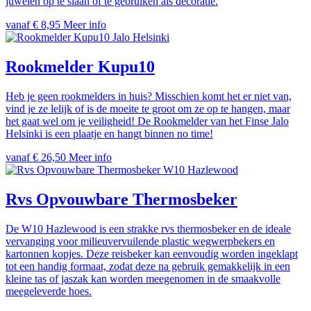
juwelen op te slaan of te gebruiken als decoratie.
vanaf € 8,95
Meer info
Jalo Helsinki
Rookmelder Kupu10
Heb je geen rookmelders in huis? Misschien komt het er niet van,
vind je ze lelijk of is de moeite te groot om ze op te hangen, maar
het gaat wel om je veiligheid! De Rookmelder van het Finse Jalo
Helsinki is een plaatje en hangt binnen no time!
vanaf € 26,50
Meer info
W10 Hazlewood
Rvs Opvouwbare Thermosbeker
De W10 Hazlewood is een strakke rvs thermosbeker en de ideale
vervanging voor milieuvervuilende plastic wegwerpbekers en
kartonnen kopjes. Deze reisbeker kan eenvoudig worden ingeklapt
tot een handig formaat, zodat deze na gebruik gemakkelijk in een
kleine tas of jaszak kan worden meegenomen in de smaakvolle
meegeleverde hoes.