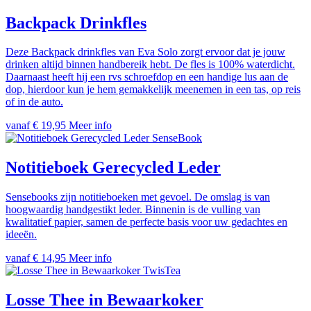
Backpack Drinkfles
Deze Backpack drinkfles van Eva Solo zorgt ervoor dat je jouw
drinken altijd binnen handbereik hebt. De fles is 100% waterdicht.
Daarnaast heeft hij een rvs schroefdop en een handige lus aan de
dop, hierdoor kun je hem gemakkelijk meenemen in een tas, op reis
of in de auto.
vanaf € 19,95
Meer info
SenseBook
Notitieboek Gerecycled Leder
Sensebooks zijn notitieboeken met gevoel. De omslag is van
hoogwaardig handgestikt leder. Binnenin
is de vulling van
kwalitatief papier, samen de perfecte basis voor uw gedachtes en
ideeën
.
vanaf € 14,95
Meer info
TwisTea
Losse Thee in Bewaarkoker