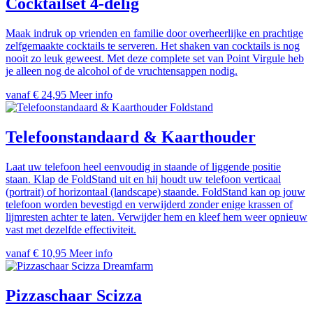
Cocktailset 4-delig
Maak indruk op vrienden en familie door overheerlijke en prachtige
zelfgemaakte cocktails te serveren. Het shaken van cocktails is nog
nooit zo leuk geweest. Met deze complete set van Point Virgule heb
je alleen nog de alcohol of de vruchtensappen nodig.
vanaf € 24,95
Meer info
Foldstand
Telefoonstandaard & Kaarthouder
Laat uw telefoon heel eenvoudig in staande of liggende positie
staan. Klap de FoldStand uit en hij houdt uw telefoon verticaal
(portrait) of horizontaal (landscape) staande. FoldStand kan op jouw
telefoon worden bevestigd en verwijderd zonder enige krassen of
lijmresten achter te laten. Verwijder hem en kleef hem weer opnieuw
vast met dezelfde effectiviteit.
vanaf € 10,95
Meer info
Dreamfarm
Pizzaschaar Scizza