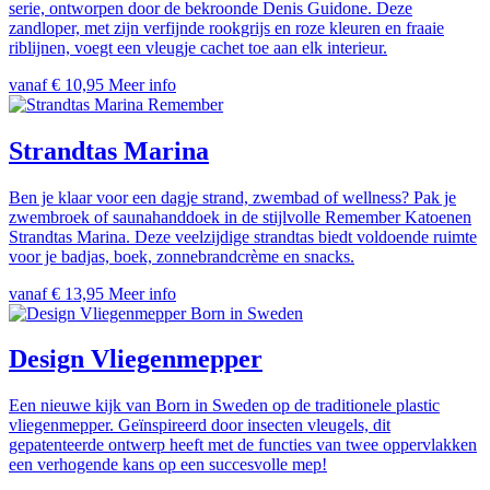
serie, ontworpen door de bekroonde Denis Guidone. Deze
zandloper, met zijn verfijnde rookgrijs en roze kleuren en fraaie
riblijnen, voegt een vleugje cachet toe aan elk interieur.
vanaf € 10,95
Meer info
Remember
Strandtas Marina
Ben je klaar voor een dagje strand, zwembad of wellness? Pak je
zwembroek of saunahanddoek in de stijlvolle Remember Katoenen
Strandtas Marina. Deze veelzijdige strandtas biedt voldoende ruimte
voor je badjas, boek, zonnebrandcrème en snacks.
vanaf € 13,95
Meer info
Born in Sweden
Design Vliegenmepper
Een nieuwe kijk van Born in Sweden op de traditionele plastic
vliegenmepper. Geïnspireerd door insecten vleugels, dit
gepatenteerde ontwerp heeft met de functies van twee oppervlakken
een verhogende kans op een succesvolle mep!