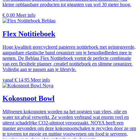
kleine opblaasbare producten tot giganten van wel 30 meter hoog.
€
0,00
Meer info
Beblau
Flex Notitieboek
Hoge kwaliteit gerecycleerd papieren notitieboek met geïntegreerde,
aanpasbare elastische band organizer om je benodigdheden mee te
nemen. De Beblau Flex Notitieboek vormt de perfecte combinatie
van een flexibele planner, creatief notitieboek en slimme organizer.
Volledig aan te passen aan je lifestyle.
vanaf € 14,95
Meer info
Noya
Kokosnoot Bowl
Miljoenen kokosnoten worden na het oogsten van vlees, olie en
water tot afval verwerkt. Ze worden verbrand wat enorm veel en
uiterst schadelijke CO2-uitstoot veroorzaakt. NOYA heeft een
manier gevonden om deze kokosnootschalen te recyclen door ze om
te toveren tot mooie en nuttige voorwerpen om food te serveren,