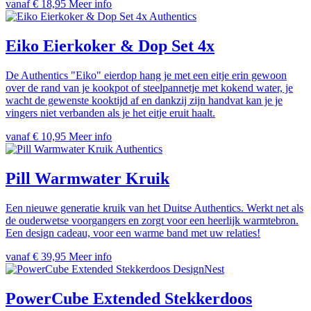
vanaf € 18,95
Meer info
Authentics
Eiko Eierkoker & Dop Set 4x
De Authentics "Eiko" eierdop hang je met een eitje erin gewoon
over de rand van je kookpot of steelpannetje met kokend water, je
wacht de gewenste kooktijd af en dankzij zijn handvat kan je je
vingers niet verbanden als je het eitje eruit haalt.
vanaf € 10,95
Meer info
Authentics
Pill Warmwater Kruik
Een nieuwe generatie kruik van het Duitse Authentics. Werkt net als
de ouderwetse voorgangers en zorgt voor een heerlijk warmtebron.
Een design cadeau, voor een warme band met uw relaties!
vanaf € 39,95
Meer info
DesignNest
PowerCube Extended Stekkerdoos