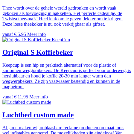
Thee wordt over de gehele wereld gedronken en wordt vaak
gekozen als toevoeging in pakketten. Het perfecte cadeautje, de
Twistea thee-ma’s! Heel leuk om te geven, lekker om te krijgen.
Deze losse theekoker is nu ook verkrijgbaar als giftset.
vanaf € 5,95
Meer info
KeepCup
Original S Koffiebeker
Keepcup is een hip en praktisch alternatief voor de plastic of
kartonnen weggooibekers. De Keepcup is perfect voor onderweg, is
hersluitbaar en houd je koffie 20-30 min langer warm dan
wegwerpbekers. Ze zijn vaatwasser bestendig en kunnen in de
magnetron.
vanaf € 11,95
Meer info
Luchtbed custom made
Al jaren maken wij opblaasbare reclame producten op maat, ook
wel inflatables genoemd. De mogelijkheden zijn eindeloos! Van