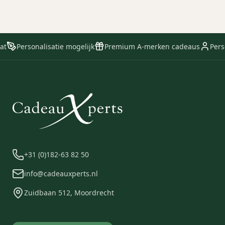
Personalisatie mogelijk
Premium A-merken cadeaus
Persoon
+31 (0)182-63 82 50
info@cadeauxperts.nl
Zuidbaan 512, Moordrecht