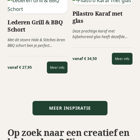
Pilastro Karaf met
glas
Lederen Grill & BBQ
Schort
Deze prachtige karaf met
bijbehorend glas heeft dezelfde
Met dit stoere Hide & Stitches leren
verfijnde uitstraling, strakke
BBQ schort ben je perfect
vormen en een gegroefd...
voorbereid op iedere...
vanaf € 34,50
Meer info
vanaf € 27,95
Meer info
MEER INSPIRATIE
Op zoek naar een creatief en