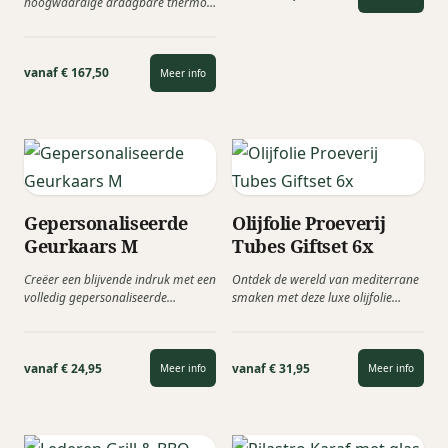
hoogwaardige draagbare thermo-
elektrische koelbox met een inhoud
van...
vanaf € 167,50
Meer info
Gepersonaliseerde
Olijfolie Proeverij
Geurkaars M
Tubes Giftset 6x
Creëer een blijvende indruk met een
Ontdek de wereld van mediterrane
volledig gepersonaliseerde
smaken met deze luxe olijfolie
geurkaars als relatiegeschenk. Kies
proeverij cadeauset van Tasting
de gewenste grootte...
Collection....
vanaf € 24,95
vanaf € 31,95
Meer info
Meer info