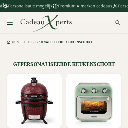
Personalisatie mogelijk
Premium A-merken cadeaus
Persoon
HOME
>
GEPERSONALISEERDE KEUKENSCHORT
GEPERSONALISEERDE KEUKENSCHORT