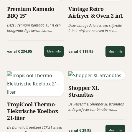
Premium Kamado
Vintage Retro
BBQ 15″
Airfryer & Oven 2 in1
Deze Premium Kamado 15″ is een
Deze vintage Ariete is een stijlvolle
hoogwaardige keramische
2-in-1 airfryer en oven in een
barbecue waarmee je kunt grillen,
prachtig retro-design, waarmee...
roken, bakken,...
vanaf € 234,95
vanaf € 119,95
Meer info
Meer info
Shopper XL
Strandtas
TropiCool Thermo-
De Reisenthel Shopper XL strandtas
is dé perfecte combinatie van
Elektrische Koelbox
design, functionaliteit en kwaliteit.
21-liter
Deze...
De Dometic TropiCool TCX 21 is een
vanaf € 29,95
Meer info