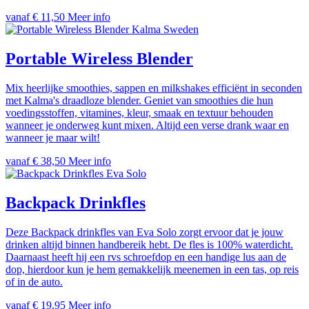
vanaf € 11,50
Meer info
Kalma Sweden
Portable Wireless Blender
Mix heerlijke smoothies, sappen en milkshakes efficiënt in seconden
met Kalma's draadloze blender. Geniet van smoothies die hun
voedingsstoffen, vitamines, kleur, smaak en textuur behouden
wanneer je onderweg kunt mixen. Altijd een verse drank waar en
wanneer je maar wilt!
vanaf € 38,50
Meer info
Eva Solo
Backpack Drinkfles
Deze Backpack drinkfles van Eva Solo zorgt ervoor dat je jouw
drinken altijd binnen handbereik hebt. De fles is 100% waterdicht.
Daarnaast heeft hij een rvs schroefdop en een handige lus aan de
dop, hierdoor kun je hem gemakkelijk meenemen in een tas, op reis
of in de auto.
vanaf € 19,95
Meer info