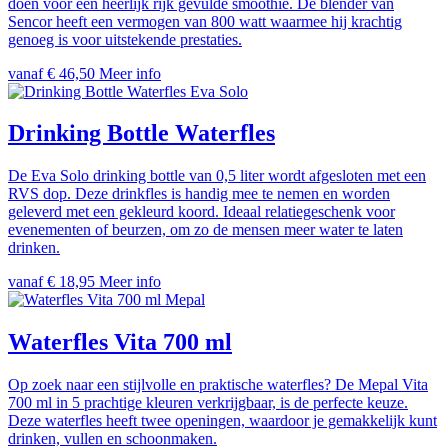
doen voor een heerlijk rijk gevulde smoothie. De blender van
Sencor heeft een vermogen van 800 watt waarmee hij krachtig
genoeg is voor uitstekende prestaties.
vanaf € 46,50
Meer info
Eva Solo
Drinking Bottle Waterfles
De Eva Solo drinking bottle van 0,5 liter wordt afgesloten met een
RVS dop. Deze drinkfles is handig mee te nemen en worden
geleverd met een gekleurd koord. Ideaal relatiegeschenk voor
evenementen of beurzen, om zo de mensen meer water te laten
drinken.
vanaf € 18,95
Meer info
Mepal
Waterfles Vita 700 ml
Op zoek naar een stijlvolle en praktische waterfles? De Mepal Vita
700 ml in 5 prachtige kleuren verkrijgbaar, is de perfecte keuze.
Deze waterfles heeft twee openingen, waardoor je gemakkelijk kunt
drinken, vullen en schoonmaken.