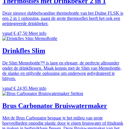
Thermosfles met Drinkbeker 2 in 1
Deze nieuwe dubbelwandige thermobottle van het Duitse FLSK is
een 2 in 1 oplossing, naast de grote thermosfles heeft het ook een
geïntegreerde drinkbeker.
vanaf € 47,50
Meer info
MemoBottle
Drinkfles Slim
De Slim Memobottle™ is lang en elegant, de perfecte allrounder
onder de drinkflessen. Maak kennis met de Slim van Memobottle,
de slanke en stijlvolle oplossing om onderweg gehydrateerd te
blijven.
vanaf € 24,95
Meer info
Stelton
Brus Carbonator Bruiswatermaker
Met de Brus Carbonator bespaar je het milieu van grote
hoeveelheden onnodig plastic door je eigen bruiswater of frisdrank
te maken in herbruikbare flessen. Deze Bruiswatermaker van het