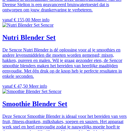
Deense Stelton is een geavanceerd bruiswatertoestel dat is
ontworpen om jouw drankervaring te verbeteren.
vanaf € 155,00
Meer info
Sencor
Nutri Blender Set
De Sencor Nutri Blender is dé oplossing voor al je smoothies en
andere levensmiddelen die moeten worden gemengd; mixen,
hakken, pureren en malen. Wil je graag gezonder eten, de Sencor
smoothie blenders maken het bereiden van heerlijke maaltijden
eenvoudig. Met één druk op de knop heb je perfecte resultaten in
enkele seconden.
vanaf € 47,50
Meer info
Sencor
Smoothie Blender Set
Deze Sencor Smoothie Blender is ideaal voor het bereiden van vers
fruit, fitness-dranken, milkshakes, soepen en sauzen. Het apparaat
werk snel en heel eenvoudig zodat je nauwelijks moeite hoeft te