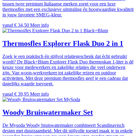
tussen twee premium Italiaanse merken zorgt voor een luxe
thermosfles met een exclusieve uitstraling én hoogwaardige kwaliteit
in jouw favoriete SMEG-kleur.
vanaf € 34,50
Meer info
Black+Blum
Thermosfles Explorer Flask Duo 2 in 1
Zoek je een praktisch én stijlvol relatiegeschenk dat écht gebruikt
wordt? De Black+Blum Explorer Flask Duo thermoskan 1-liter is dé
keuze voor medewerkers en zakelijke relaties die veel onderweg
zijn. Van woon-werkverkeer tot zakelijke reizen en outdoor
activiteiten. Met deze premium thermosfles geef je een cadeau dat
dagelijks waarde toevoegt.
vanaf € 39,95
Meer info
MySoda
Woody Bruiswatermaker Set
De Mysoda Woody bruiswatermaker combineert Scandinavisch
design met duurzaamheid. Met dit stijlvolle toestel maak je in enkele