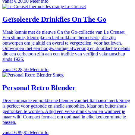
vanaf € 20,50
Meer info
Le Creuset
Geïsoleerde Drinkfles On The Go
Maak kennis met de nieuwe On the Go-collectie van Le Creuset.
Een slimme, kleurrijke en herbruikbare thermoserie, die zijn
ontworpen om je altijd en overal te vergezellen, voor het leven.
Ontworpen met een hoogwaardige afwerking en doordachte details
die een eerbetoon zijn aan een traditie van verfijnd vakmanschap
sinds 1925.
vanaf € 28,50
Meer info
Smeg
Personal Retro Blender
Deze compacte en praktische blender van het Italiaanse merk Smeg
is perfect voor gezonde en snelle smoothies, klaar om buitenshuis
gedronken te worden. Altijd een verse drank waar en wanneer je
maar wilt! Compact formaat om optimaal in elke keukenruimte te
passen.
vanaf € 89,95
Meer info