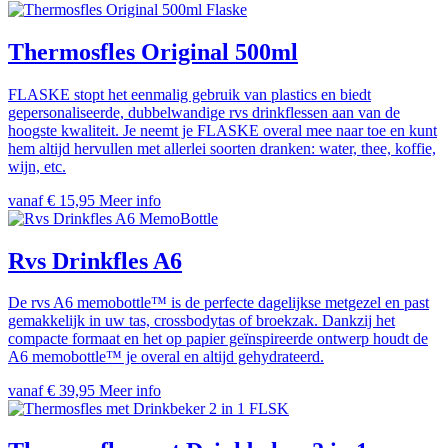
Flaske
Thermosfles Original 500ml
FLASKE stopt het eenmalig gebruik van plastics en biedt
gepersonaliseerde, dubbelwandige rvs drinkflessen aan van de
hoogste kwaliteit. Je neemt je FLASKE overal mee naar toe en kunt
hem altijd hervullen met allerlei soorten dranken: water, thee, koffie,
wijn, etc.
vanaf € 15,95
Meer info
MemoBottle
Rvs Drinkfles A6
De rvs A6 memobottle™ is de perfecte dagelijkse metgezel en past
gemakkelijk in uw tas, crossbodytas of broekzak. Dankzij het
compacte formaat en het op papier geïnspireerde ontwerp houdt de
A6 memobottle™ je overal en altijd gehydrateerd.
vanaf € 39,95
Meer info
FLSK