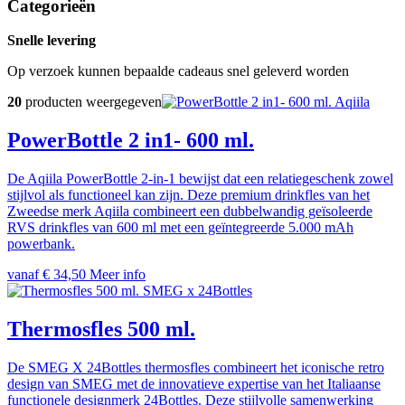
Categorieën
Snelle levering
Op verzoek kunnen bepaalde cadeaus snel geleverd worden
20
producten weergegeven
Aqiila
PowerBottle 2 in1- 600 ml.
De Aqiila PowerBottle 2-in-1 bewijst dat een relatiegeschenk zowel
stijlvol als functioneel kan zijn. Deze premium drinkfles van het
Zweedse merk Aqiila combineert een dubbelwandig geïsoleerde
RVS drinkfles van 600 ml met een geïntegreerde 5.000 mAh
powerbank.
vanaf € 34,50
Meer info
SMEG x 24Bottles
Thermosfles 500 ml.
De SMEG X 24Bottles thermosfles combineert het iconische retro
design van SMEG met de innovatieve expertise van het Italiaanse
functionele designmerk 24Bottles. Deze stijlvolle samenwerking