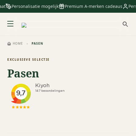
Personalisatie mogelijk
Premium A-merken cadeaus
Persoo
HOME
›
PASEN
EXCLUSIEVE SELECTIE
Pasen