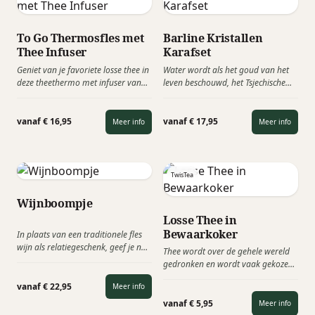
Zo kunt u uw gerecht meer naar uw
keuze maken.
To Go Thermosfles met
Barline Kristallen
Thee Infuser
Karafset
Geniet van je favoriete losse thee in
Water wordt als het goud van het
deze theethermo met infuser van
leven beschouwd, het Tsjechische
TwisTea. Met deze TwisTea To Go
Crystalex wil dit eren met de
beker maak je het drinken van losse
elegante Barline Karafset.
thee thuis, onderweg of op het werk
vanaf € 16,95
vanaf € 17,95
Meer info
Meer info
wel héél makkelijk. Nu ook
leverbaar in een geschenkset!
TwisTea
Wijnboompje
Losse Thee in
Bewaarkoker
In plaats van een traditionele fles
wijn als relatiegeschenk, geef je nu
Thee wordt over de gehele wereld
eens een mvo wijnboompje cadeau.
gedronken en wordt vaak gekozen
Bovendien is de wijnrank een
als toevoeging in pakketten. Het
levensboom, die staat voor kracht
vanaf € 22,95
Meer info
perfecte cadeautje, de Twistea thee-
en groei.
ma’s! Heel leuk om te geven, lekker
vanaf € 5,95
Meer info
om te krijgen. Deze losse theekoker