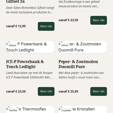
Giftset 3x
Het fruitboompje is een geheel
nieuw product en tevens een
Deze Tubes Brievenbus Giftset vangt
relatiegeschenk die het
de meest exclusieve producten in
Maatschappelijk Verantwoord
een elegante verpakking om te
Ondernemen stimuleert!
vanaf € 23,50
Meer info
genieten van al het moois in het
Verkrijgbaar als appel-, peren- en
leven. Het concept is gebaseerd op
vanaf € 12,95
Meer info
wijnboompje. "Op een vruchtbare
het ‘verpakken’ van exclusieve
samenwerking".
wijnen, theemelanges, kruiden of
oliën in een set van 3 tubes.
Xoopar
Adhoc
ICE-P Powerbank &
Peper- & Zoutmolen
Touch Ledlight
Duomill Pure
Laad duurzaam op met de Xoopar
Met deze peper- & zoutmolen van
ICE P Powerbank 5000mAh! Met
AdHoc hoeft u nooit meer een
trots presenteren we de ICE P
peper en een zoutvaatje op uw tafel
Powerbank, deze milieuvriendelijke
te hebben. Deze molen bevat 2
en compacte powerbank is perfect
afzonderlijke slijpmachines voor de
vanaf € 23,50
vanaf € 25,95
Meer info
Meer info
voor dagelijks gebruik en biedt tal
gelijktijdige verwerking van peper
van handige functies die jouw
en zout. Deze dubbelzijdige molen
oplaadervaring verbeteren.
heeft een zeer modern design en u
kunt zelf de korrelgrootte instellen.
TwisTea
Crystalex