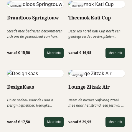
drukken. Het houdt dranken 2 uur
MikaMax
Tea Fortè
warm en 4 uur koud.
Draadloos Springtouw
Theemok Kati Cup
Steeds mee bedrijven bekommeren
Deze Tea Forté Kati Cup heeft een
zich om de gezondheid van hun
geïntegreerde roestvrijstalen
medewerkers & relaties. Het
theefilter en is ideaal om eenvoudig
wireless springtouw van MikaMax is
een heerlijke kop losse thee te
voor deze tendens een ideaal
zetten. Mooi cadeautje met Pasen,
vanaf € 15,50
vanaf € 16,95
Meer info
Meer info
relatiegeschenk.
Secretaresse dag of Dag van de
Verpleging.
Softybag
DesignKaas
Lounge Zitzak Air
Uniek cadeau voor de Food &
Neem de nieuwe Softybag zitzak
Design liefhebber. Heerlijke
mee naar het strand, een festival of
ambachtelijke Goudse boerenkaas
om lekker te relaxen in de tuin. Hij
met een Dutch Design. U kunt deze
is opvouwbaar, gemakkelijk mee te
DesignKaas
ook volledig
nemen en eenvoudig met lucht te
vanaf € 17,50
vanaf € 29,95
Meer info
Meer info
personaliseren met uw eigen logo.
vullen. Naast het hoogwaardige
nylon materiaal, is dit