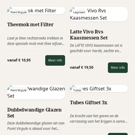
gepatenteerde ligbed echt
verschillend door zijn algehele
Point Virgule
Legnoart
comfort.
Theemok met Filter
Latte Vivo Rvs
Kaasmessen Set
Laat je thee rechtstreeks trekken in
deze speciale mok met thee infuser
De LATTE VIVO kaasmessen set is
van Point-Virgule. Gemaakt uit
geschikt voor harde, zachte en
hoogwaardig porselein en met
romige kaas. De messen zijn van
uitneembaar roestvast stalen
vanaf € 10,95
Meer info
Japans staal, met de hand geslepen
zeefje. Ook voorzien van een deksel
en voorzien van een Stamina
vanaf € 19,50
Meer info
om je eenvoudig te verplaatsen en
houten handvat. Kaasproeven
je thee warm te houden.
wordt een unieke ervaring!
Point Virgule
Tubes
Tubes Giftset 3x
Dubbelwandige Glazen
Set
De kracht van het geven en de
verrassing van het krijgen is samen
Deze dubbelwandige glazen set van
beleven. Deze Tubes Giftset vangt de
Point Virgule is ideaal voor het
meest exclusieve producten in een
serveren van warme dranken zoals