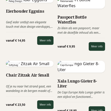
Peleg Design
Palomarweb
perfect eitje!
Eierhouder Egguins
Passport Bottle
Waterfles
Geef ieder ontbijt een elegante
touch met deze design eierdopjes,
Zo klein als een paspoort, maar
een stijlvolle en praktische
met de dezelfde inhoud als een
eierhouder voor zachtgekookte of
frisdrankblikje. Met deze compacte
hardgekookte eieren.
vanaf € 14,95
Meer info
waterfles heb je altijd onderweg
water op zak! Iets wat zo in je
vanaf € 9,95
Meer info
binnenzak van je jas past.
Softybag
Capi Europe
Chair Zitzak Air Small
Xala Lungo Gieter 8-
Liter
Of je nu naar het strand gaat, een
wandeling in de bergen maakt of
De Capi Europe Xala Lungo gieter is
gewoon lekker wilt relaxen in de
een stijlvol en functioneel
tuin, de nieuwe Softybag Chair
relatiegeschenk dat perfect past bij
small zal je favoriete metgezel zijn
vanaf € 23,50
Meer info
groenbedrijven, hoveniers en
als je op zoek bent naar moeiteloze
zomerse campagnes. Deze design
vanaf € 18,95
Meer info