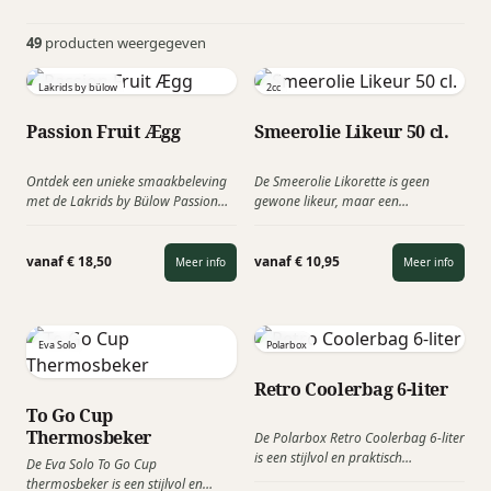
49
producten weergegeven
Lakrids by bülow
2cc
Passion Fruit Ægg
Smeerolie Likeur 50 cl.
Ontdek een unieke smaakbeleving
De Smeerolie Likorette is geen
met de Lakrids by Bülow Passion
gewone likeur, maar een
Fruit Ægg, een exclusieve food
hoogwaardig smeermiddel voor
giftbox met een combinatie van
lichaam én geest. Geïnspireerd op
ambachtelijke chocolade en drop.
iconische oliebussen uit de jaren
vanaf € 18,50
vanaf € 10,95
Meer info
Meer info
’50, combineert deze likorette
nostalgisch design met verrassend
verfijnde smaken. Toepasselijke
relatiegeschenk voor de transport-
Eva Solo
Polarbox
& autobranch.
Retro Coolerbag 6-liter
To Go Cup
Thermosbeker
De Polarbox Retro Coolerbag 6-liter
is een stijlvol en praktisch
De Eva Solo To Go Cup
relatiegeschenk dat perfect is voor
thermosbeker is een stijlvol en