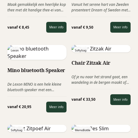
Maak gemakkelijk een heerlijke kop
Vanuit het serene hart van Zweden
thee met dit handige thee-ei van
presenteert Dream of Sweden met
Adhoc. Het Floatea thee-ei blijft
trots „Dream of Truffles”. Elke
drijven in uw glas en is perfect
chocolade truffel, zorgvuldig
gebalanceerd. Voor het maken van
vervaardigd, geeft de pure geest
vanaf € 8,45
vanaf € 9,50
Meer info
Meer info
een smaakvolle kop thee hoeft u
van Scandinavië weer. Ideaal
enkel de theebladeren in het thee-ei
relatiegeschenk als bedankje, met
te doen.
Pasen of als foodtoevoeging in een
pakket.
Lexon
Softybag
Chair Zitzak Air
Mino bluetooth Speaker
Of je nu naar het strand gaat, een
wandeling in de bergen maakt of
De Lexon MINO is een hele kleine
gewoon lekker wilt relaxen in de
bluetooth speaker met een
tuin, de Softybag Chair zal je
fantastisch geluid! Het design van
favoriete metgezel zijn als je op
vanaf € 33,50
Meer info
de Mino speaker lijkt op een
zoek bent naar moeiteloze
Nespressocupje, is net ietsje groter.
vanaf € 20,95
Meer info
ontspanning. Onze Softybags zijn
ontworpen om het hoogste niveau
van comfort te bieden en het feit
dat we verschillende modellen
Softybag
MemoBottle
hebben om uit te kiezen,
garandeert dat u vindt wat u zoekt.