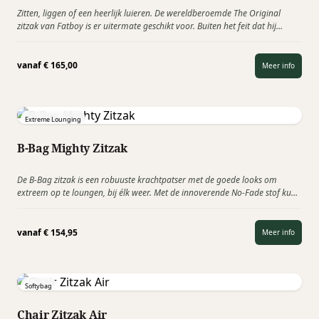
Zitten, liggen of een heerlijk luieren. De wereldberoemde The Original
zitzak van Fatboy is er uitermate geschikt voor. Buiten het feit dat hij
heerlijk zit, is hij uitgegroeid…
vanaf
€
165,00
Meer info
Extreme Lounging
B-Bag Mighty Zitzak
De B-Bag zitzak is een robuuste krachtpatser met de goede looks om
extreem op te loungen, bij élk weer. Met de innoverende No-Fade stof kun
je zowel binnen…
vanaf
€
154,95
Meer info
Softybag
Chair Zitzak Air