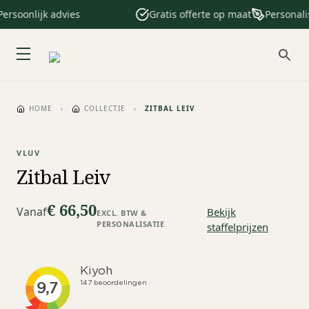
rsoonlijk advies
Gratis offerte op maat
Personalisa
HOME
›
COLLECTIE
›
ZITBAL LEIV
VLUV
Zitbal Leiv
€ 66,50
Vanaf
Bekijk
EXCL. BTW &
PERSONALISATIE
staffelprijzen