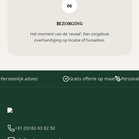
06
BEZORGING
Het moment van de 'reveal'. Een zorgeloze
overhandiging op locatie of huisadres.
ersoonlijk advies
Gratis offerte op maat
Personalis
+31 (0)182-63 82 50