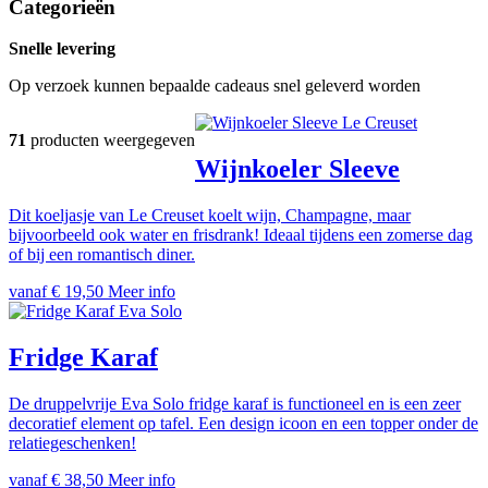
Categorieën
Snelle levering
Op verzoek kunnen bepaalde cadeaus snel geleverd worden
Le Creuset
71
producten weergegeven
Wijnkoeler Sleeve
Dit koeljasje van Le Creuset koelt wijn, Champagne, maar
bijvoorbeeld ook water en frisdrank! Ideaal tijdens een zomerse dag
of bij een romantisch diner.
vanaf € 19,50
Meer info
Eva Solo
Fridge Karaf
De druppelvrije Eva Solo fridge karaf is functioneel en is een zeer
decoratief element op tafel. Een design icoon en een topper onder de
relatiegeschenken!
vanaf € 38,50
Meer info