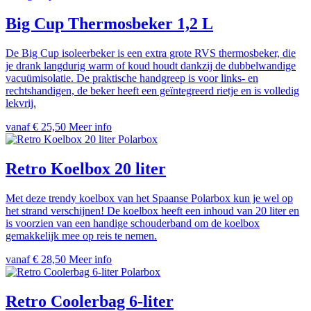
Big Cup Thermosbeker 1,2 L
De Big Cup isoleerbeker is een extra grote RVS thermosbeker, die
je drank langdurig warm of koud houdt dankzij de dubbelwandige
vacuümisolatie. De praktische handgreep is voor links- en
rechtshandigen, de beker heeft een geïntegreerd rietje en is volledig
lekvrij.
vanaf € 25,50
Meer info
Polarbox
Retro Koelbox 20 liter
Met deze trendy koelbox van het Spaanse Polarbox kun je wel op
het strand verschijnen! De koelbox heeft een inhoud van 20 liter en
is voorzien van een handige schouderband om de koelbox
gemakkelijk mee op reis te nemen.
vanaf € 28,50
Meer info
Polarbox
Retro Coolerbag 6-liter