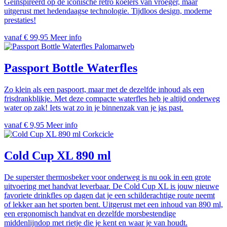
Geïnspireerd op de iconische retro koelers van vroeger, maar
uitgerust met hedendaagse technologie. Tijdloos design, moderne
prestaties!
vanaf € 99,95
Meer info
Palomarweb
Passport Bottle Waterfles
Zo klein als een paspoort, maar met de dezelfde inhoud als een
frisdrankblikje. Met deze compacte waterfles heb je altijd onderweg
water op zak! Iets wat zo in je binnenzak van je jas past.
vanaf € 9,95
Meer info
Corkcicle
Cold Cup XL 890 ml
De superster thermosbeker voor onderweg is nu ook in een grote
uitvoering met handvat leverbaar. De Cold Cup XL is jouw nieuwe
favoriete drinkfles op dagen dat je een schilderachtige route neemt
of lekker aan het sporten bent. Uitgerust met een inhoud van 890 ml,
een ergonomisch handvat en dezelfde morsbestendige
middenlijndop met rietje die je kent en waar je van houdt.