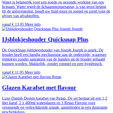
Water is belangrijk voor een goede en gezonde werking van ons
lichaam. Water regelt de lichaamstemperatuur, is van groot belang
bij de spijsvertering, houdt uw huid mooi en soepel en zorgt voor de
afvoer van afvalstoffen.
vanaf € 13,95
Meer info
Joseph Joseph
IJsblokjeshouder Quicksnap Plus
De QuickSnap ijsblokjeshouder van Joseph Joseph is uniek. De
houder heeft een handig mechanisme aan de onderzijde, waarmee
ijsblokjes zonder aanraking van de handen uit de houder gehaald
kunnen worden. Makkelijk, zonder rommel en zeer hygiënisch.
vanaf € 11,95
Meer info
Retap
Glazen Karafset met flavour
Luxe Danish Design karafset van Retap. De set bestaat uit een 1,2
liter karaf, 2 x 400ml waterglazen en 3 Retap Flavour voor
verassende en verkwikkende smaak, aangeboden in een duurzame
geschenkdoos.