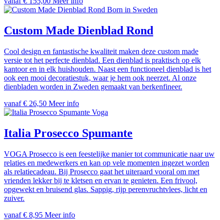
vanaf € 155,00
Meer info
Born in Sweden
Custom Made Dienblad Rond
Cool design en fantastische kwaliteit maken deze custom made
versie tot het perfecte dienblad. Een dienblad is praktisch op elk
kantoor en in elk huishouden. Naast een functioneel dienblad is het
ook een mooi decoratiestuk, waar je hem ook neerzet. Al onze
dienbladen worden in Zweden gemaakt van berkenfineer.
vanaf € 26,50
Meer info
Voga
Italia Prosecco Spumante
VOGA Prosecco is een feestelijke manier tot communicatie naar uw
relaties en medewerkers en kan op vele momenten ingezet worden
als relatiecadeau. Bij Prosecco gaat het uiteraard vooral om met
vrienden lekker bij te kletsen en ervan te genieten. Een frivool,
opgewekt en bruisend glas. Sappig, rijp perenvruchtvlees, licht en
zuiver.
vanaf € 8,95
Meer info