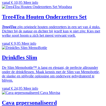
vanaf € 10,95
Meer info
Woodsea
Tree4Tea Houten Onderzetters Set
Tree4Tea
zijn originele houten onderzetters in een set van 4 stuks.
Dichter bij de natuur en dichter bij jezelf kun je niet zijn: Kies met
welke soort boom u zich het meest verwant voelt.
vanaf € 9,95
Meer info
MemoBottle
Drinkfles Slim
De Slim Memobottle™ is lang en elegant, de perfecte allrounder
onder de drinkflessen. Maak kennis met de Slim van Memobottle,
de slanke en stijlvolle oplossing om onderweg gehydrateerd te
blijven.
vanaf € 24,95
Meer info
Cava Movisa
Cava gepersonaliseerd