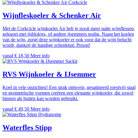
Corkcicle
Wijnfleskoeler & Schenker Air
Met de Corkcicle wijnkoeler Air heb je nooit meer natte wijnflessen,
geknoei met ijsblokjes, of andere ijsemmers nodig. Naast het koelen
van de wijn, zorgt deze wijnkoeler er ook voor dat de wijn belucht
wordt, dankzij de handige schenktuit. Proost!
vanaf € 18,50
Meer info
Sackit
RVS Wijnkoeler & IJsemmer
Koel in vele opzichten! Een strak ontwerp, gesatineerd roestvrij staal
en geometrische vormen creëren een elegante wijnkoeler, die zowel
binnen als buiten kan worden gebruikt.
vanaf € 49,50
Meer info
Hydranome
Waterfles Stipp