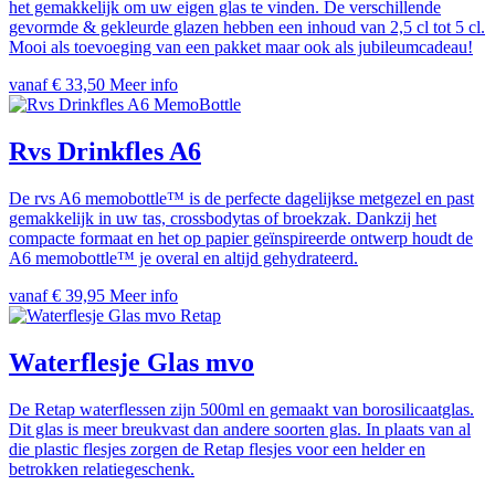
het gemakkelijk om uw eigen glas te vinden. De verschillende
gevormde & gekleurde glazen hebben een inhoud van 2,5 cl tot 5 cl.
Mooi als toevoeging van een pakket maar ook als jubileumcadeau!
vanaf € 33,50
Meer info
MemoBottle
Rvs Drinkfles A6
De rvs A6 memobottle™ is de perfecte dagelijkse metgezel en past
gemakkelijk in uw tas, crossbodytas of broekzak. Dankzij het
compacte formaat en het op papier geïnspireerde ontwerp houdt de
A6 memobottle™ je overal en altijd gehydrateerd.
vanaf € 39,95
Meer info
Retap
Waterflesje Glas mvo
De Retap waterflessen zijn 500ml en gemaakt van borosilicaatglas.
Dit glas is meer breukvast dan andere soorten glas. In plaats van al
die plastic flesjes zorgen de Retap flesjes voor een helder en
betrokken relatiegeschenk.