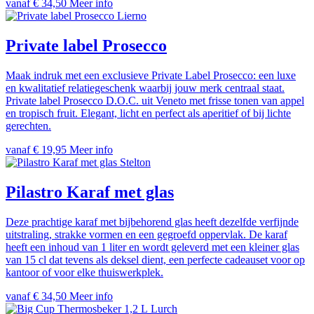
vanaf € 34,50
Meer info
Lierno
Private label Prosecco
Maak indruk met een exclusieve Private Label Prosecco: een luxe
en kwalitatief relatiegeschenk waarbij jouw merk centraal staat.
Private label Prosecco D.O.C. uit Veneto met frisse tonen van appel
en tropisch fruit. Elegant, licht en perfect als aperitief of bij lichte
gerechten.
vanaf € 19,95
Meer info
Stelton
Pilastro Karaf met glas
Deze prachtige karaf met bijbehorend glas heeft dezelfde verfijnde
uitstraling, strakke vormen en een gegroefd oppervlak. De karaf
heeft een inhoud van 1 liter en wordt geleverd met een kleiner glas
van 15 cl dat tevens als deksel dient, een perfecte cadeauset voor op
kantoor of voor elke thuiswerkplek.
vanaf € 34,50
Meer info
Lurch