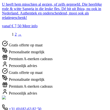
U heeft hem misschien al gezien, of zelfs geproefd. Die heerlijke
rode & witte Sangria in die leuke fles. Dé hit uit Ibiza, nu ook in
Nederland. Authentiek en onderscheidend, mooi ook als
relatiegeschenk!
vanaf € 7,50
Meer info
1
2
→
Gratis offerte op maat
Personalisatie mogelijk
Premium A-merken cadeaus
Persoonlijk advies
Gratis offerte op maat
Personalisatie mogelijk
Premium A-merken cadeaus
Persoonlijk advies
+31 (0)182-63 82 50