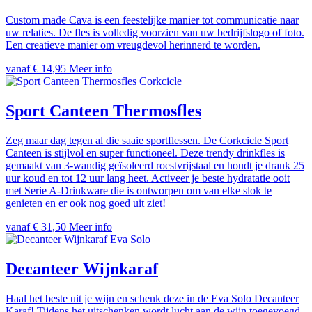
Custom made Cava is een feestelijke manier tot communicatie naar
uw relaties. De fles is volledig voorzien van uw bedrijfslogo of foto.
Een creatieve manier om vreugdevol herinnerd te worden.
vanaf € 14,95
Meer info
Corkcicle
Sport Canteen Thermosfles
Zeg maar dag tegen al die saaie sportflessen. De Corkcicle Sport
Canteen is stijlvol en super functioneel. Deze trendy drinkfles is
gemaakt van 3-wandig geïsoleerd roestvrijstaal en houdt je drank 25
uur koud en tot 12 uur lang heet. Activeer je beste hydratatie ooit
met Serie A-Drinkware die is ontworpen om van elke slok te
genieten en er ook nog goed uit ziet!
vanaf € 31,50
Meer info
Eva Solo
Decanteer Wijnkaraf
Haal het beste uit je wijn en schenk deze in de Eva Solo Decanteer
Karaf! Tijdens het uitschenken wordt lucht aan de wijn toegevoegd,