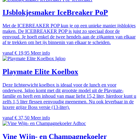
IJsblokjesmaker IceBreaker PoP
Met de ICEBREAKER POP kun je op een unieke manier ijsblokjes
maken. De ICEBREAKER POP is juist zo speciaal door de
eenvoud. Je hoeft enkel de twee hendels aan de zijkanten van elkaar
af te trekken om het ijs binnenin van elkaar te scheiden.
vanaf € 19,95
Meer info
Igloo
Playmate Elite Koelbox
Deze lichtgewicht koelbox is ideaal voor de lunch en voor
onderweg. Igloo komt met dit grootste model uit de Playmate-
familie en heeft een inhoud van maar liefst 15,2 liter, hierdoor kunt u
zelfs 1,5 liter flessen eenvoudig meenemen. Nu ook leverbaar in de
luxere grijze Boss versie (13-liter).
vanaf € 37,50
Meer info
Adhoc
Vine Wijn- en Champagnekoeler