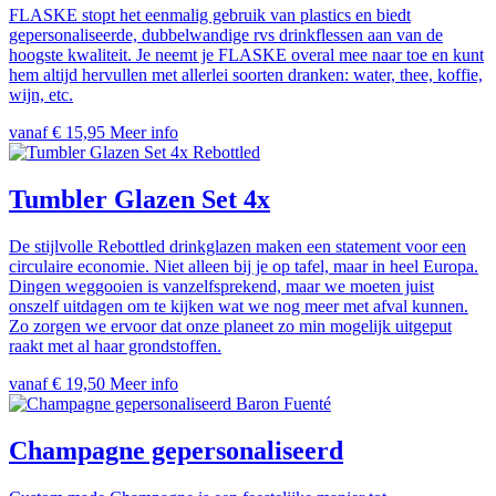
FLASKE stopt het eenmalig gebruik van plastics en biedt
gepersonaliseerde, dubbelwandige rvs drinkflessen aan van de
hoogste kwaliteit. Je neemt je FLASKE overal mee naar toe en kunt
hem altijd hervullen met allerlei soorten dranken: water, thee, koffie,
wijn, etc.
vanaf € 15,95
Meer info
Rebottled
Tumbler Glazen Set 4x
De stijlvolle Rebottled drinkglazen maken een statement voor een
circulaire economie. Niet alleen bij je op tafel, maar in heel Europa.
Dingen weggooien is vanzelfsprekend, maar we moeten juist
onszelf uitdagen om te kijken wat we nog meer met afval kunnen.
Zo zorgen we ervoor dat onze planeet zo min mogelijk uitgeput
raakt met al haar grondstoffen.
vanaf € 19,50
Meer info
Baron Fuenté
Champagne gepersonaliseerd