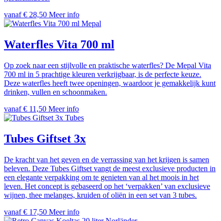
vanaf € 28,50
Meer info
Mepal
Waterfles Vita 700 ml
Op zoek naar een stijlvolle en praktische waterfles? De Mepal Vita
700 ml in 5 prachtige kleuren verkrijgbaar, is de perfecte keuze.
Deze waterfles heeft twee openingen, waardoor je gemakkelijk kunt
drinken, vullen en schoonmaken.
vanaf € 11,50
Meer info
Tubes
Tubes Giftset 3x
De kracht van het geven en de verrassing van het krijgen is samen
beleven. Deze Tubes Giftset vangt de meest exclusieve producten in
een elegante verpakking om te genieten van al het moois in het
leven. Het concept is gebaseerd op het ‘verpakken’ van exclusieve
wijnen, thee melanges, kruiden of oliën in een set van 3 tubes.
vanaf € 17,50
Meer info
Norländer