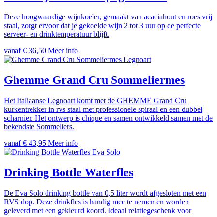
Deze hoogwaardige wijnkoeler, gemaakt van acaciahout en roestvrij
staal, zorgt ervoor dat je gekoelde wijn 2 tot 3 uur op de perfecte
serveer- en drinktemperatuur blijft.
vanaf € 36,50
Meer info
Legnoart
Ghemme Grand Cru Sommeliermes
Het Italiaanse Legnoart komt met de GHEMME Grand Cru
kurkentrekker in rvs staal met professionele spiraal en een dubbel
scharnier. Het ontwerp is chique en samen ontwikkeld samen met de
bekendste Sommeliers.
vanaf € 43,95
Meer info
Eva Solo
Drinking Bottle Waterfles
De Eva Solo drinking bottle van 0,5 liter wordt afgesloten met een
RVS dop. Deze drinkfles is handig mee te nemen en worden
geleverd met een gekleurd koord. Ideaal relatiegeschenk voor