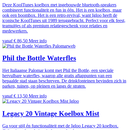
Deze KoolTunes koelbox met ingebouwde bluetooth-speakers
combineert functionaliteit en fun in één. Het is een koelbox, maar
ook een boombox. Het is een retro-revival, want Igloo heeft de
iconische KoolTunes uit 1989 teruggebracht. Perfect voor elk feest,
teamuitjes of als premium relatiegeschenk voor relaties en
medewerkers.
vanaf € 86,50
Meer info
Palomarweb
Phil the Bottle Waterfles
Het Italiaanse Palomar komt met Phil the Bottle, een speciale
hervulbare waterfles, waarop alle gratis aftappunten van een
bepaalde stad staan beschreven. De drinkfonteinen bevinden zich in
parken, tuinen, op pleinen en langs de straten.
vanaf € 13,50
Meer info
Igloo
Legacy 20 Vintage Koelbox Mist
Ga voor stijl én functionaliteit met de Igloo Legacy 20 koelbox.