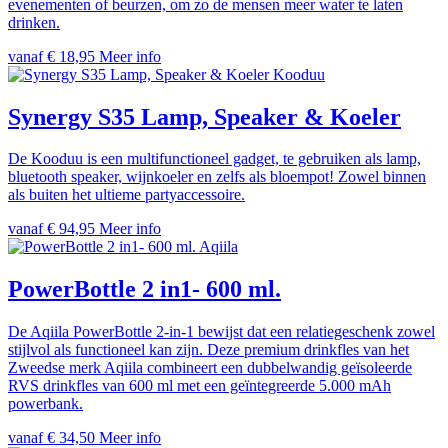
evenementen of beurzen, om zo de mensen meer water te laten
drinken.
vanaf € 18,95
Meer info
Kooduu
Synergy S35 Lamp, Speaker & Koeler
De Kooduu is een multifunctioneel gadget, te gebruiken als lamp,
bluetooth speaker, wijnkoeler en zelfs als bloempot! Zowel binnen
als buiten het ultieme partyaccessoire.
vanaf € 94,95
Meer info
Aqiila
PowerBottle 2 in1- 600 ml.
De Aqiila PowerBottle 2-in-1 bewijst dat een relatiegeschenk zowel
stijlvol als functioneel kan zijn. Deze premium drinkfles van het
Zweedse merk Aqiila combineert een dubbelwandig geïsoleerde
RVS drinkfles van 600 ml met een geïntegreerde 5.000 mAh
powerbank.
vanaf € 34,50
Meer info