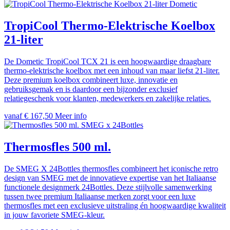
Dometic
TropiCool Thermo-Elektrische Koelbox
21-liter
De Dometic TropiCool TCX 21 is een hoogwaardige draagbare
thermo-elektrische koelbox met een inhoud van maar liefst 21-liter.
Deze premium koelbox combineert luxe, innovatie en
gebruiksgemak en is daardoor een bijzonder exclusief
relatiegeschenk voor klanten, medewerkers en zakelijke relaties.
vanaf € 167,50
Meer info
SMEG x 24Bottles
Thermosfles 500 ml.
De SMEG X 24Bottles thermosfles combineert het iconische retro
design van SMEG met de innovatieve expertise van het Italiaanse
functionele designmerk 24Bottles. Deze stijlvolle samenwerking
tussen twee premium Italiaanse merken zorgt voor een luxe
thermosfles met een exclusieve uitstraling én hoogwaardige kwaliteit
in jouw favoriete SMEG-kleur.