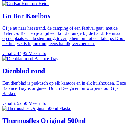
Keter
Go Bar Koelbox
Of je nu naar het strand, de camping of een festival gaat, met de
Keter Go Bar heb je altijd een koud drankje bij de hand! Eenmaal
op de plaats van bestemming, tover je hem om tot een tafeltje. Door
het hengsel is hij ook nog eens handig vervoerbaar.
vanaf € 44,95
Meer info
Balance Tray
Dienblad rond
Een dienblad is praktisch op elk kantoor en in elk huishouden. Deze
Balance Tray is origineel Dutch Design en ontworpen door Gijs
Bakker.
vanaf € 52,50
Meer info
Flaske
Thermosfles Original 500ml