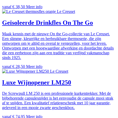
vanaf € 38,50
Meer info
Le Creuset
Geïsoleerde Drinkfles On The Go
Maak kennis met de nieuwe On the Go-collectie van Le Creuset.
Een slimme, kleurrijke en herbruikbare thermoserie, die zijn
ontworpen om je altijd en overal te vergezellen, voor het leven.
Ontworpen met een hoogwaardige afwerking en doordachte details
die een eerbetoon zijn aan een traditie van verfijnd vakmanschap
sinds 1925.
vanaf € 28,50
Meer info
Le Creuset
Luxe Wijnopener LM250
De Screwpull LM 250 is een professionele kurkentrekker. Met de
bijbehorende capsulesnijder is het eenvoudig de capsule mooi strak
af te snijden. Een kwalitatief relatiegeschenk met 10 jaar garantie,
geleverd in een mooie zwarte geschenkbox.
vanaf € 74,95
Meer info