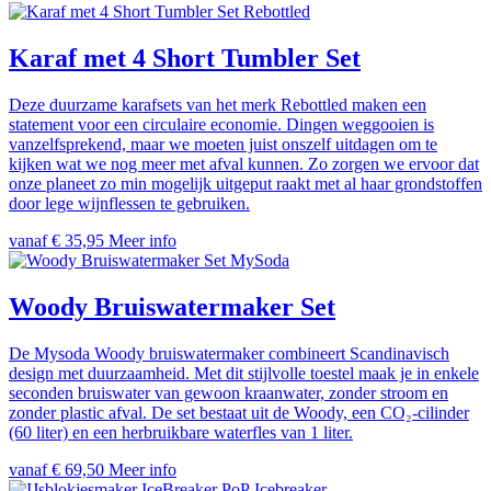
Rebottled
Karaf met 4 Short Tumbler Set
Deze duurzame karafsets van het merk Rebottled maken een
statement voor een circulaire economie. Dingen weggooien is
vanzelfsprekend, maar we moeten juist onszelf uitdagen om te
kijken wat we nog meer met afval kunnen. Zo zorgen we ervoor dat
onze planeet zo min mogelijk uitgeput raakt met al haar grondstoffen
door lege wijnflessen te gebruiken.
vanaf € 35,95
Meer info
MySoda
Woody Bruiswatermaker Set
De Mysoda Woody bruiswatermaker combineert Scandinavisch
design met duurzaamheid. Met dit stijlvolle toestel maak je in enkele
seconden bruiswater van gewoon kraanwater, zonder stroom en
zonder plastic afval. De set bestaat uit de Woody, een CO₂-cilinder
(60 liter) en een herbruikbare waterfles van 1 liter.
vanaf € 69,50
Meer info
Icebreaker