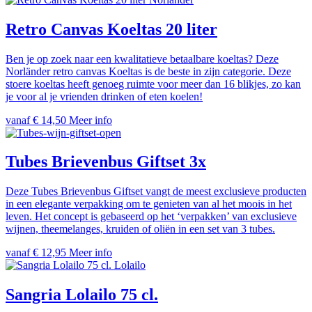
Retro Canvas Koeltas 20 liter
Ben je op zoek naar een kwalitatieve betaalbare koeltas? Deze
Norländer retro canvas Koeltas is de beste in zijn categorie. Deze
stoere koeltas heeft genoeg ruimte voor meer dan 16 blikjes, zo kan
je voor al je vrienden drinken of eten koelen!
vanaf € 14,50
Meer info
Tubes Brievenbus Giftset 3x
Deze Tubes Brievenbus Giftset vangt de meest exclusieve producten
in een elegante verpakking om te genieten van al het moois in het
leven. Het concept is gebaseerd op het ‘verpakken’ van exclusieve
wijnen, theemelanges, kruiden of oliën in een set van 3 tubes.
vanaf € 12,95
Meer info
Lolailo
Sangria Lolailo 75 cl.