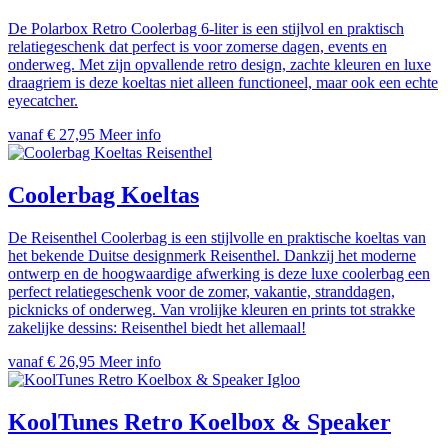
De Polarbox Retro Coolerbag 6-liter is een stijlvol en praktisch
relatiegeschenk dat perfect is voor zomerse dagen, events en
onderweg. Met zijn opvallende retro design, zachte kleuren en luxe
draagriem is deze koeltas niet alleen functioneel, maar ook een echte
eyecatcher.
vanaf € 27,95
Meer info
Reisenthel
Coolerbag Koeltas
De Reisenthel Coolerbag is een stijlvolle en praktische koeltas van
het bekende Duitse designmerk Reisenthel. Dankzij het moderne
ontwerp en de hoogwaardige afwerking is deze luxe coolerbag een
perfect relatiegeschenk voor de zomer, vakantie, stranddagen,
picknicks of onderweg. Van vrolijke kleuren en prints tot strakke
zakelijke dessins: Reisenthel biedt het allemaal!
vanaf € 26,95
Meer info
Igloo
KoolTunes Retro Koelbox & Speaker