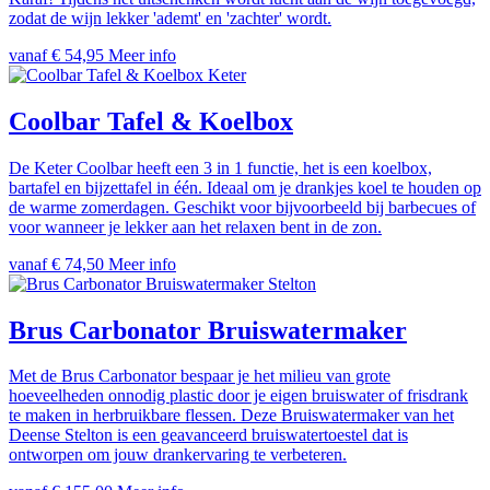
zodat de wijn lekker 'ademt' en 'zachter' wordt.
vanaf € 54,95
Meer info
Keter
Coolbar Tafel & Koelbox
De Keter Coolbar heeft een 3 in 1 functie, het is een koelbox,
bartafel en bijzettafel in één. Ideaal om je drankjes koel te houden op
de warme zomerdagen. Geschikt voor bijvoorbeeld bij barbecues of
voor wanneer je lekker aan het relaxen bent in de zon.
vanaf € 74,50
Meer info
Stelton
Brus Carbonator Bruiswatermaker
Met de Brus Carbonator bespaar je het milieu van grote
hoeveelheden onnodig plastic door je eigen bruiswater of frisdrank
te maken in herbruikbare flessen. Deze Bruiswatermaker van het
Deense Stelton is een geavanceerd bruiswatertoestel dat is
ontworpen om jouw drankervaring te verbeteren.