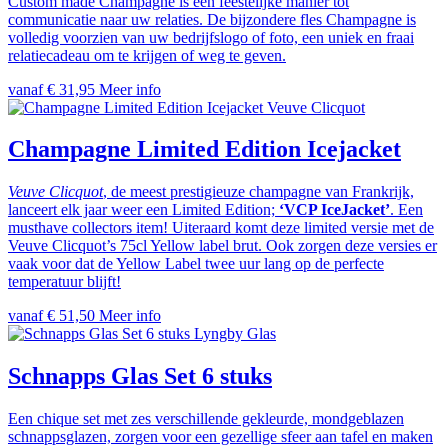
Custom made Champagne is een feestelijke manier tot
communicatie naar uw relaties. De bijzondere fles Champagne is
volledig voorzien van uw bedrijfslogo of foto, een uniek en fraai
relatiecadeau om te krijgen of weg te geven.
vanaf € 31,95
Meer info
Veuve Clicquot
Champagne Limited Edition Icejacket
Veuve Clicquot
, de meest prestigieuze champagne van Frankrijk,
lanceert elk jaar weer een Limited Edition;
‘VCP
IceJacket’
. Een
musthave collectors item! Uiteraard komt deze limited versie met de
Veuve Clicquot’s 75cl Yellow label brut. Ook zorgen deze versies er
vaak voor dat de Yellow Label twee uur lang op de perfecte
temperatuur blijft!
vanaf € 51,50
Meer info
Lyngby Glas
Schnapps Glas Set 6 stuks
Een chique set met zes verschillende gekleurde, mondgeblazen
schnappsglazen, zorgen voor een gezellige sfeer aan tafel en maken