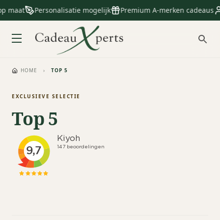
op maat
Personalisatie mogelijk
Premium A-merken cadeaus
HOME
›
TOP 5
EXCLUSIEVE SELECTIE
Top 5