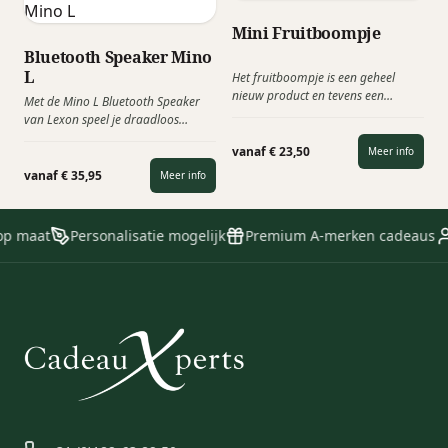
perfect eitje!
Mini Fruitboompje
Bluetooth Speaker Mino
L
Het fruitboompje is een geheel
nieuw product en tevens een
Met de Mino L Bluetooth Speaker
relatiegeschenk die het
van Lexon speel je draadloos
Maatschappelijk Verantwoord
muziek af vanaf bijvoorbeeld je
Ondernemen stimuleert!
vanaf € 23,50
Meer info
smartphone of tablet. Tevens kun je
Verkrijgbaar als appel-, peren- en
met deze speaker handsfree een
vanaf € 35,95
Meer info
wijnboompje. "Op een vruchtbare
gesprek voeren van je smartphone
samenwerking".
en zelfs heeft de Mino een
Selfiefunctie!
op maat
Personalisatie mogelijk
Premium A-merken cadeaus