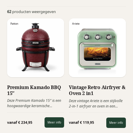
62
producten weergegeven
Patton
Ariete
Premium Kamado BBQ
Vintage Retro Airfryer &
15″
Oven 2 in1
Deze Premium Kamado 15″ is een
Deze vintage Ariete is een stijlvolle
hoogwaardige keramische
2-in-1 airfryer en oven in een
barbecue waarmee je kunt grillen,
prachtig retro-design, waarmee je
roken, bakken, slowcooken en
dankzij de ruime inhoud van 16
barbecueën. Dankzij het compacte
liter gezond kunt frituren, bakken
vanaf € 234,95
vanaf € 119,95
Meer info
Meer info
formaat, de premium afwerking en
en grillen aan het draaispit. Met zijn
het stijlvolle mat olijfgroene design
veelzijdige accessoires en krachtige