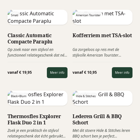
zeer geschikt als luxe verpakking
fruit. Elegant, licht en perfect als
voor een eindejaarspakket of
aperitief of bij lichte gerechten.
kerstgeschenk.
Smati
American Tourister
Classic Automatic
Kofferriem met TSA-slot
Compacte Paraplu
Op zoek naar een stijlvol en
Ga zorgeloos op reis met de
functioneel relatiegeschenk dat nét
stijlvolle American Tourister
even anders is dan de standaard
kofferriem met TSA-slot. Deze
zakelijke paraplu? De smati Classic
stevige bagageriem zorgt voor
Automatic Black Graphic paraplu
extra veiligheid tijdens vliegreizen
vanaf € 19,95
vanaf € 10,95
Meer info
Meer info
combineert een modern grafisch
en maakt jouw koffer direct
design met praktisch
herkenbaar op de bagageband.
gebruiksgemak.
Black+Blum
Hide & Stitches
Thermosfles Explorer
Lederen Grill & BBQ
Flask Duo 2 in 1
Schort
Zoek je een praktisch én stijlvol
Met dit stoere Hide & Stitches leren
relatiegeschenk dat écht gebruikt
BBQ schort ben je perfect