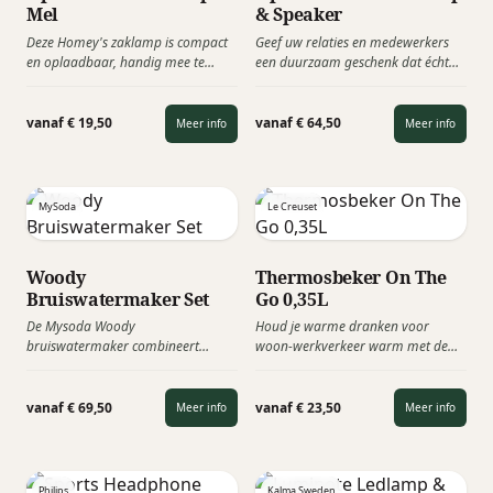
Mel
& Speaker
Deze Homey's zaklamp is compact
Geef uw relaties en medewerkers
en oplaadbaar, handig mee te
een duurzaam geschenk dat écht
nemen en heeft verschillende
indruk maakt met de Kooduu Open
lichtfuncties. De LED zaklamp is
Air. Deze unieke dimbare ledlamp
perfect voor de klusser die graag de
met krachtige bluetooth speaker en
vanaf € 19,50
vanaf € 64,50
Meer info
Meer info
handen uit de mouwen steekt en
glazen Solarpaneel vormen samen
altijd met goed licht wil kunnen
een stijlvol en innovatief
werken!
relatiegeschenk voor zowel binnen
als buiten. Opladen kan via het
MySoda
Le Creuset
Solarpaneel en via de USB-C kabel.
Woody
Thermosbeker On The
Bruiswatermaker Set
Go 0,35L
De Mysoda Woody
Houd je warme dranken voor
bruiswatermaker combineert
woon-werkverkeer warm met de
Scandinavisch design met
kleurrijke thermosbeker van het
duurzaamheid. Met dit stijlvolle
Franse merk Le Creuset. Ontworpen
toestel maak je in enkele seconden
met een hoogwaardige afwerking
vanaf € 69,50
vanaf € 23,50
Meer info
Meer info
bruiswater van gewoon
en doordachte details, een
kraanwater, zonder stroom en
eerbetoon aan een traditie van
zonder plastic afval. De set bestaat
verfijnd vakmanschap sinds 1925.
uit de Woody, een CO₂-cilinder (60
Philips
Kalma Sweden