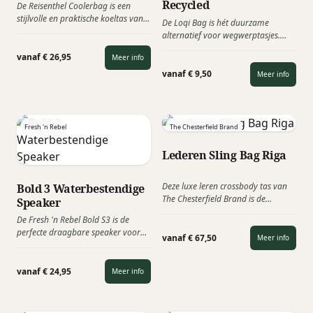
Recycled
De Reisenthel Coolerbag is een
stijlvolle en praktische koeltas van
De Loqi Bag is hét duurzame
het bekende Duitse designmerk
alternatief voor wegwerptasjes.
Reisenthel. Dankzij het moderne
Gemaakt van gerecycled polyester,
ontwerp en de hoogwaardige
vanaf € 26,95
Meer info
waterafstotend en verrassend sterk.
afwerking is deze luxe coolerbag
Deze stijlvolle tas draagt moeiteloos
vanaf € 9,50
Meer info
een perfect relatiegeschenk voor de
tot 20 kg. Met de Loqi Bag geef je
zomer, vakantie, stranddagen,
meer dan een tas, een bewuste
picknicks of onderweg. Van vrolijke
keuze voor kunst, kwaliteit en
kleuren en prints tot strakke
duurzaamheid.
Fresh 'n Rebel
The Chesterfield Brand
zakelijke dessins: Reisenthel biedt
het allemaal!
Lederen Sling Bag Riga
Deze luxe leren crossbody tas van
Bold 3 Waterbestendige
The Chesterfield Brand is de
Speaker
perfecte metgezel voor onderweg.
De Fresh 'n Rebel Bold S3 is de
Gemaakt van 100% hoogwaardig
perfecte draagbare speaker voor
Wax Pull Up leder: soepel,
vanaf € 67,50
Meer info
elk avontuur. Dankzij de IPX6
duurzaam en met een
waterbestendigheid hoef je je geen
kenmerkende vintage-look. Stijlvol
zorgen te maken over een
vanaf € 24,95
Meer info
& praktisch zakelijk relatiegeschenk!
regenbui. Deze trendy luidspreker
kan worden voorzien van een logo
en is leverbaar in 6 kleuren.