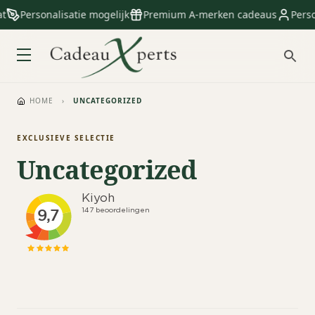
Personalisatie mogelijk
Premium A-merken cadeaus
Persoonl
HOME
›
UNCATEGORIZED
EXCLUSIEVE SELECTIE
Uncategorized