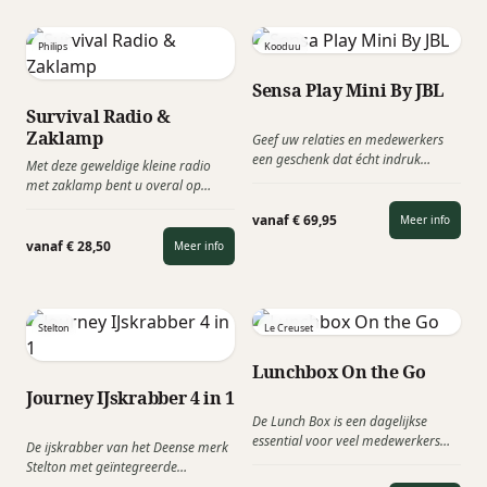
voor en/of na het barbecue festijn.
avondenlang van sfeer, warmte en
gezelligheid.
Philips
Kooduu
Sensa Play Mini By JBL
Survival Radio &
Zaklamp
Geef uw relaties en medewerkers
een geschenk dat écht indruk
Met deze geweldige kleine radio
maakt met de Kooduu Sensa Play
met zaklamp bent u overal op
Mini JBL. Deze unieke dimbare lamp
voorbereid. De uitschuifbare
& krachtige JBL Bluetooth 5.0
vanaf € 69,95
Meer info
antenne ontvangt AM- en FM-radio
speaker vormen samen een stijlvol
en met de krachtige zaklamp tast u
vanaf € 28,50
Meer info
en innovatief relatiegeschenk dat
nooit in het duister. Er is zelfs een
letterlijk en figuurlijk voor
SOS-alarm voor noodgevallen.
lichtpuntjes zorgt.
Stelton
Le Creuset
Lunchbox On the Go
Journey IJskrabber 4 in 1
De Lunch Box is een dagelijkse
essential voor veel medewerkers
De ijskrabber van het Deense merk
waar je niet zonder kunt. Gemaakt
Stelton met geïntegreerde
van voedselveilig roestvrij staal dat
gordelsnijder is een