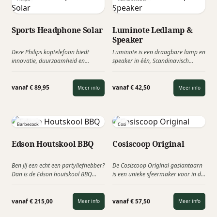
liter) en een herbruikbare waterfles
van 1 liter.
Sports Headphone Solar
Luminote Ledlamp &
Speaker
Deze Philips koptelefoon biedt
Luminote is een draagbare lamp en
innovatie, duurzaamheid en
speaker in één, Scandinavisch
uitstekend geluid, ideaal voor
ontworpen om overal sfeer te
milieubewuste gebruikers.
creëren. Voor gebruik zowel binnen
Fantastisch geluid om je dag mee te
als buiten, gemakkelijk te
vanaf € 89,95
vanaf € 42,50
Meer info
Meer info
beginnen, en zonne-energie die
verplaatsen en mee te nemen.
ervoor zorgt dat je nog lang kunt
blijven doorgaan! Van muziek tot
podcasts, met deze draadloze
Barbecook
Cosi
koptelefoon haalt u alles uit uw
favoriete audio!
Edson Houtskool BBQ
Cosiscoop Original
Ben jij een echt een partyliefhebber?
De Cosiscoop Original gaslantaarn
Dan is de Edson houtskool BBQ
is een unieke sfeermaker voor in de
ongetwijfeld iets voor jou! Deze
tuin en in huis. Dit moderne
houtskool barbecue kan je immers
tafelmodel zet je dankzij de handige
ook perfect gebruiken als bartafel,
draaghendel overal neer. Verzamel
vanaf € 215,00
vanaf € 57,50
Meer info
Meer info
ideaal voor een heerlijke aperitief
vrienden en familie en geniet