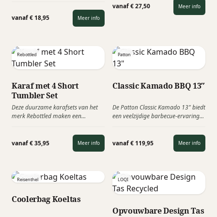
herbruikbaar, duurzaam en
vanaf € 27,50
Meer info
multifunctioneel en stijlvol
krasbestendig is. Veelzijdig, is
veiligheidsgereedschap voor in de
vanaf € 18,95
Meer info
ontworpen voor het bereiden,
auto.
serveren en bewaren van voedsel.
Rebottled
Patton
Karaf met 4 Short
Classic Kamado BBQ 13″
Tumbler Set
Deze duurzame karafsets van het
De Patton Classic Kamado 13" biedt
merk Rebottled maken een
een veelzijdige barbecue-ervaring
statement voor een circulaire
met een grilloppervlak van 28 cm.
economie. Dingen weggooien is
Perfect voor grillen, roken, bakken
vanzelfsprekend, maar we moeten
of slow-cooken met uitstekende
vanaf € 35,95
vanaf € 119,95
Meer info
Meer info
juist onszelf uitdagen om te kijken
temperatuurregeling en
wat we nog meer met afval
gelijkmatige garing.
kunnen. Zo zorgen we ervoor dat
onze planeet zo min mogelijk
Reisenthel
LOQI
uitgeput raakt met al haar
grondstoffen door lege wijnflessen
Coolerbag Koeltas
te gebruiken.
Opvouwbare Design Tas