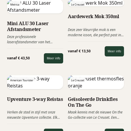
Metrica
Le Creuset
Aardewerk Mok 350ml
Mini ALU 30 Laser
Afstandsmeter
Deze zeer kleurrijke mok is een
moderne icoon, die perfect past in
Deze professionele
de huidige Le Creuset-collectie.
laserafstandsmeter van het
Altijd handig een goed &
Italiaanse merk Metrica combineert
functioneel relatiegeschenk, die
vanaf € 13,50
Meer info
precisie en gebruiksgemak in
krasbestendig is en eenvoudig te
zakformaat. Metrica is producent
vanaf € 43,50
Meer info
reinigen.
van meten=weten producten en
heeft deze nieuwe laser
afstandsmeter geïntroduceerd,
compact en lichtgewicht, past in de
American Tourister
Le Creuset
palm van je hand.
Upventure 3-way Reistas
Geïsoleerde Drinkfles
On The Go
Verken de stad in stijl met onze
Maak kennis met de nieuwe On the
nieuwste Upventure collectie. Elk
Go-collectie van Le Creuset. Een
model is geschikt voor dagelijks
slimme, kleurrijke en herbruikbare
gebruik en heeft een handig,
thermoserie, die zijn ontworpen om