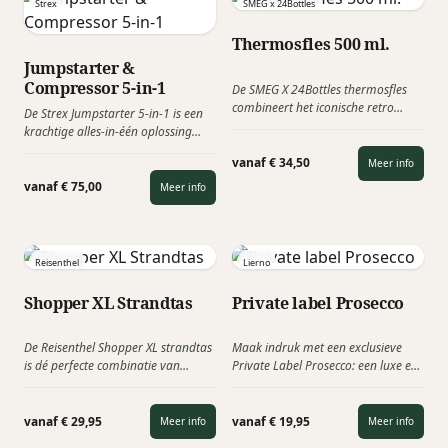
Strex
SMEG x 24Bottles
Thermosfles 500 ml.
Jumpstarter &
Compressor 5-in-1
De SMEG X 24Bottles thermosfles
combineert het iconische retro
De Strex Jumpstarter 5-in-1 is een
design van SMEG met de
krachtige alles-in-één oplossing
innovatieve expertise van het
voor onderweg. Deze
Italiaanse functionele designmerk
vanaf € 34,50
Meer info
multifunctionele tool combineert
24Bottles. Deze stijlvolle
een starthulp, compressor,
vanaf € 75,00
Meer info
samenwerking tussen twee
powerbank, zaklamp en SOS-
premium Italiaanse merken zorgt
noodlicht in één compact apparaat.
voor een luxe thermosfles met een
exclusieve uitstraling én
Reisenthel
Lierno
hoogwaardige kwaliteit in jouw
favoriete SMEG-kleur.
Shopper XL Strandtas
Private label Prosecco
De Reisenthel Shopper XL strandtas
Maak indruk met een exclusieve
is dé perfecte combinatie van
Private Label Prosecco: een luxe en
design, functionaliteit en kwaliteit.
kwalitatief relatiegeschenk waarbij
Deze ruime shopper is ideaal als
jouw merk centraal staat. Private
zomers relatiegeschenk voor
label Prosecco D.O.C. uit Veneto met
vanaf € 29,95
vanaf € 19,95
Meer info
Meer info
medewerkers en relaties, maar ook
frisse tonen van appel en tropisch