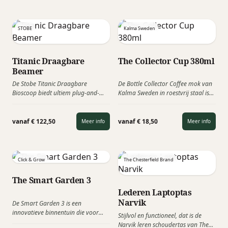
STOBE
Kalma Sweden
Titanic Draagbare
The Collector Cup 380ml
Beamer
De Stobe Titanic Draagbare
De Bottle Collector Coffee mok van
Bioscoop biedt ultiem plug-and-
Kalma Sweden in roestvrij staal is
play entertainment. Stream
ontworpen voor jou en de planeet.
moeiteloos Netflix, beleef het WK
Geniet van een mooie en morsvrije
voetbal alsof je in het stadion zit, of
beker die je drankje lang warm
vanaf € 122,50
vanaf € 18,50
Meer info
Meer info
duik in je favoriete films met
houdt, zowel thuis als onderweg.
adembenemende beeldkwaliteit.
Leverbaar in 7 verschillende warme
Deze krachtige, compacte projector
kleuren en geleverd in een mooie
transformeert elke ruimte in een
cadeauverpakking koker.
Click & Grow
The Chesterfield Brand
meeslepende thuisbioscoop — altijd
en overal. Ervaar groots
The Smart Garden 3
entertainment zonder gedoe!
Lederen Laptoptas
Narvik
De Smart Garden 3 is een
innovatieve binnentuin die voor
Stijlvol en functioneel, dat is de
zichzelf zorgt en verse, smaakvolle
Narvik leren schoudertas van The