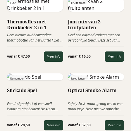
als handbagage en zijn dus perfect
cl. Mooi als toevoeging van een
FLSK
Fruitbomen
voor budgetbewuste reizigers die
pakket maar ook als
op zoek zijn naar stevige,
jubileumcadeau!
lichtgewicht bagage met veel
Thermosfles met
Jam mix van 2
ruimte en een praktische indeling.
Drinkbeker 2 in 1
fruitplanten
Deze nieuwe dubbelwandige
Geef een blijvend cadeau met een
thermobottle van het Duitse FLSK is
persoonlijke touch! Deze set van
een 2 in 1 oplossing, naast de grote
frambozen- en bramenplanten is
thermosfles heeft het ook een
perfect voor een mini-moestuin,
geïntegreerde drinkbeker.
thuis op het balkon of in de tuin.
vanaf € 47,50
vanaf € 16,50
Meer info
Meer info
Een duurzaam geschenk waarmee
je relaties écht verrast. Keuze uit de
wijnmix, jammix of blauwe
bessenmix
Remember
Jacob Jensen
Stickado Spel
Optical Smoke Alarm
Een designobject of een spel?
Safety First, maar graag wel in een
Waarom niet beiden! De 40 cm
mooi jasje. Deze nieuwe optische
lange, gekleurde houten stokjes
rookmelder van Jacob Jensen mag
kunnen samen met de houten ring
gezien worden. Deze rookmelder is
worden omgetoverd tot een uniek
verkrijgbaar in 5 prachtige sjieken
vanaf € 28,50
vanaf € 37,50
Meer info
Meer info
designobject.
metallic kleuren.