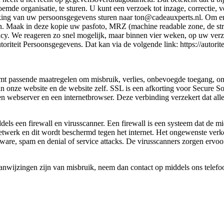
oemde organisatie, te sturen. U kunt een verzoek tot inzage, correctie
ng van uw persoonsgegevens sturen naar ton@cadeauxperts.nl. Om er ze
uren. Maak in deze kopie uw pasfoto, MRZ (machine readable zone, de 
y. We reageren zo snel mogelijk, maar binnen vier weken, op uw verzo
toriteit Persoonsgegevens. Dat kan via de volgende link: https://autorit
t passende maatregelen om misbruik, verlies, onbevoegde toegang, o
 onze website en de website zelf. SSL is een afkorting voor Secure S
een webserver en een internetbrowser. Deze verbinding verzekert dat al
dels een firewall en virusscanner. Een firewall is een systeem dat de
etwerk en dit wordt beschermd tegen het internet. Het ongewenste verke
are, spam en denial of service attacks. De virusscanners zorgen ervoo
r aanwijzingen zijn van misbruik, neem dan contact op middels ons tel