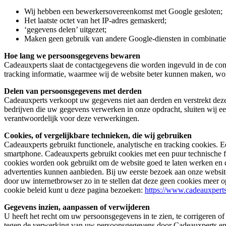
Wij hebben een bewerkersovereenkomst met Google gesloten;
Het laatste octet van het IP-adres gemaskerd;
‘gegevens delen’ uitgezet;
Maken geen gebruik van andere Google-diensten in combinatie
Hoe lang we persoonsgegevens bewaren
Cadeauxperts slaat de contactgegevens die worden ingevuld in de conta
tracking informatie, waarmee wij de website beter kunnen maken, w
Delen van persoonsgegevens met derden
Cadeauxperts verkoopt uw gegevens niet aan derden en verstrekt deze 
bedrijven die uw gegevens verwerken in onze opdracht, sluiten wij e
verantwoordelijk voor deze verwerkingen.
Cookies, of vergelijkbare technieken, die wij gebruiken
Cadeauxperts gebruikt functionele, analytische en tracking cookies. E
smartphone. Cadeauxperts gebruikt cookies met een puur technische f
cookies worden ook gebruikt om de website goed te laten werken en 
advertenties kunnen aanbieden. Bij uw eerste bezoek aan onze websit
door uw internetbrowser zo in te stellen dat deze geen cookies meer o
cookie beleid kunt u deze pagina bezoeken:
https://www.cadeauxperts
Gegevens inzien, aanpassen of verwijderen
U heeft het recht om uw persoonsgegevens in te zien, te corrigeren o
tegen de verwerking van uw persoonsgegevens door Cadeauxperts en h