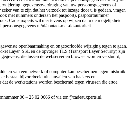
, verwijdering, gegevensoverdraging van uw persoonsgegevens of
ker van te zijn dat het verzoek tot inzage door u is gedaan, vragen
strook met nummers onderaan het paspoort), paspoortnummer
ek. Cadeauxperts wil u er tevens op wijzen dat u de mogelijkheid
eitpersoonsgegevens.nl/nl/contact-met-de-autoriteit
ngewenste openbaarmaking en ongeoorloofde wijziging tegen te gaan.
ocket Layer. SSL en de opvolger TLS (Transport Layer Security) zijn
le gegevens, die tussen de webserver en browser worden verstuurd,
 middelen van een netwerk of computer kan beschermen tegen misbruik
er bestaat bijvoorbeeld uit aanvallen van hackers en
r dat de werkstations worden beschermd tegen virussen die ertoe
efoonnummer 06 – 25 02 0666 of via ton@cadeauxperts.nl.