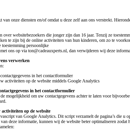
an onze diensten en/of omdat u deze zelf aan ons verstrekt. Hieronde
len over websitebezoekers die jonger zijn dan 16 jaar. Tenzij ze toest
ken te zijn bij de online activiteiten van hun kinderen, om zo te voo
ie toestemming persoonlijke
met ons op via ton@cadeauxperts.nl, dan verwijderen wij deze informa
evens verwerken
n:
contactgegevens in het contactformulier
w activiteiten op de website middels Google Analytics
ntactgegevens in het contactformulier
u de mogelijkheid om uw contactgegevens achter te laten voor bijvoorb
ard.
activiteiten op de website
avascript van Google Analytics. Dit script verzamelt de pagina’s die u
 van deze informatie, kunnen wij de website beter optimaliseren zodat 
zamelen: