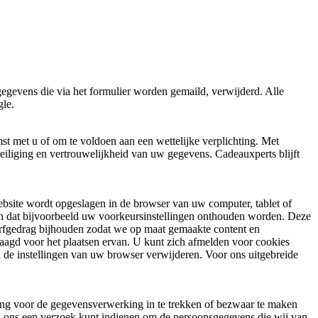
gegevens die via het formulier worden gemaild, verwijderd. Alle
le.
st met u of om te voldoen aan een wettelijke verplichting. Met
iliging en vertrouwelijkheid van uw gegevens. Cadeauxperts blijft
website wordt opgeslagen in de browser van uw computer, tablet of
 en dat bijvoorbeeld uw voorkeursinstellingen onthouden worden. Deze
urfgedrag bijhouden zodat we op maat gemaakte content en
aagd voor het plaatsen ervan. U kunt zich afmelden voor cookies
ia de instellingen van uw browser verwijderen. Voor ons uitgebreide
ming voor de gegevensverwerking in te trekken of bezwaar te maken
j ons een verzoek kunt indienen om de persoonsgegevens die wij van