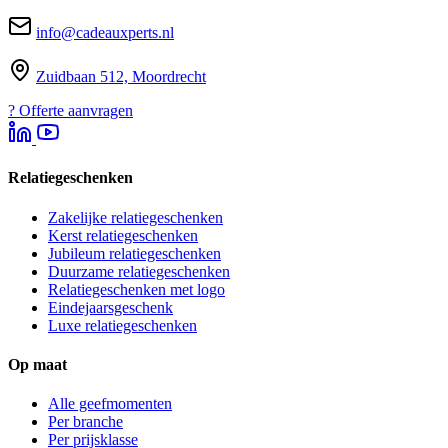
info@cadeauxperts.nl
Zuidbaan 512, Moordrecht
?
Offerte aanvragen
Relatiegeschenken
Zakelijke relatiegeschenken
Kerst relatiegeschenken
Jubileum relatiegeschenken
Duurzame relatiegeschenken
Relatiegeschenken met logo
Eindejaarsgeschenk
Luxe relatiegeschenken
Op maat
Alle geefmomenten
Per branche
Per prijsklasse