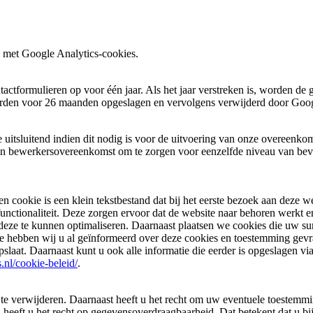
 met Google Analytics-cookies.
ctformulieren op voor één jaar. Als het jaar verstreken is, worden de 
orden voor 26 maanden opgeslagen en vervolgens verwijderd door Goog
uitsluitend indien dit nodig is voor de uitvoering van onze overeenkom
en bewerkersovereenkomst om te zorgen voor eenzelfde niveau van beve
en cookie is een klein tekstbestand dat bij het eerste bezoek aan deze 
unctionaliteit. Deze zorgen ervoor dat de website naar behoren werkt
deze te kunnen optimaliseren. Daarnaast plaatsen we cookies die uw s
e hebben wij u al geïnformeerd over deze cookies en toestemming gevr
pslaat. Daarnaast kunt u ook alle informatie die eerder is opgeslagen v
.nl/cookie-beleid/
.
f te verwijderen. Daarnaast heeft u het recht om uw eventuele toestem
eeft u het recht op gegevensoverdraagbaarheid. Dat betekent dat u bi