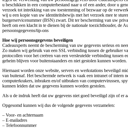
u beschikken in een computerbestand naar u of een ander, door u gen
verzoek tot intrekking van uw toestemming of bezwaar op de verwerki
wij u een kopie van uw identiteitsbewijs met het verzoek mee te st
burgerservicenummer (BSN) zwart. Dit ter bescherming van uw privac
heeft om een klacht in te dienen bij de nationale toezichthouder, de Au
persoonsgegevens/tip-ons
Hoe wij persoonsgegevens beveiligen
Cadeauxperts neemt de bescherming van uw gegevens serieus en neem
Zo maken wij gebruik van een SSL verbinding tussen de gebruiker van
protocollen voor het creëren van een versleutelde verbinding tussen 
geheim blijven voor buitenstaanders en niet gestolen kunnen worden.
Hiernaast worden onze website, servers en werkstations beveiligd mid
van buitenaf. Het beschermde netwerk is vaak een intranet of intern n
computerkrakers, inbraken en/of uitbraken van computervirussen, spyw
kunnen leiden dat uw gegevens kunnen worden gestolen.
Als u de indruk heeft dat uw gegevens niet goed beveiligd zijn of e
Opgesomd kunnen wij dus de volgende gegevens verzamelen:
– Voor- en achternaam
– E-mailadres
– Telefoonnummer