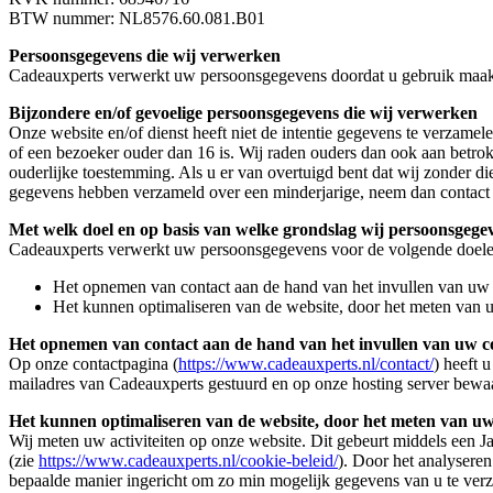
BTW nummer: NL8576.60.081.B01
Persoonsgegevens die wij verwerken
Cadeauxperts verwerkt uw persoonsgegevens doordat u gebruik maakt v
Bijzondere en/of gevoelige persoonsgegevens die wij verwerken
Onze website en/of dienst heeft niet de intentie gegevens te verzame
of een bezoeker ouder dan 16 is. Wij raden ouders dan ook aan betrok
ouderlijke toestemming. Als u er van overtuigd bent dat wij zonder d
gegevens hebben verzameld over een minderjarige, neem dan contact 
Met welk doel en op basis van welke grondslag wij persoonsgeg
Cadeauxperts verwerkt uw persoonsgegevens voor de volgende doele
Het opnemen van contact aan de hand van het invullen van uw 
Het kunnen optimaliseren van de website, door het meten van u
Het opnemen van contact aan de hand van het invullen van uw co
Op onze contactpagina (
https://www.cadeauxperts.nl/contact/
) heeft 
mailadres van Cadeauxperts gestuurd en op onze hosting server bewa
Het kunnen optimaliseren van de website, door het meten van uw 
Wij meten uw activiteiten op onze website. Dit gebeurt middels een J
(zie
https://www.cadeauxperts.nl/cookie-beleid/
). Door het analyseren
bepaalde manier ingericht om zo min mogelijk gegevens van u te ver