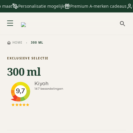
p maat
Personalisatie mogelijk
Premium A-merken cadeaus
HOME
›
300 ML
EXCLUSIEVE SELECTIE
300 ml