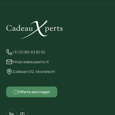
spraakcommando in te stellen.
+31 (0)182-63 82 50
info@cadeauxperts.nl
Zuidbaan 512, Moordrecht
Offerte aanvragen
?