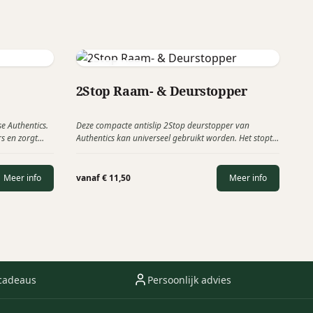
Authentics
2Stop Raam- & Deurstopper
e Authentics.
Deze compacte antislip 2Stop deurstopper van
s en zorgt
Authentics kan universeel gebruikt worden. Het stopt
gn cadeau,
deuren en ramen op een betrouwbare wijze en is
geschikt voor elk oppervlak, van tapijt, parket tot
tegels.
Meer info
vanaf € 11,50
Meer info
cadeaus
Persoonlijk advies