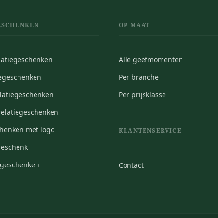
ESCHENKEN
OP MAAT
elatiegeschenken
Alle geefmomenten
iegeschenken
Per branche
elatiegeschenken
Per prijsklasse
elatiegeschenken
chenken met logo
KLANTENSERVICE
geschenk
iegeschenken
Contact