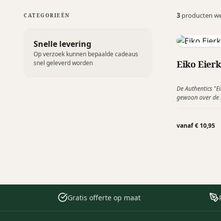
3
producten w
CATEGORIEËN
Snelle levering
Authentics
Op verzoek kunnen bepaalde cadeaus
Eiko Eier
snel geleverd worden
De Authentics "Ei
gewoon over de r
met kokend water
dankzij zijn hand
als je het eitje er
vanaf € 10,95
Gratis offerte op maat