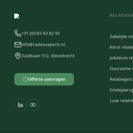
RELATIEG
+31 (0)182-63 82 50
Zakelijke r
info@cadeauxperts.nl
Kerst relat
Zuidbaan 512, Moordrecht
Jubileum r
Duurzame r
Offerte aanvragen
Relatieges
?
Eindejaars
Luxe relat