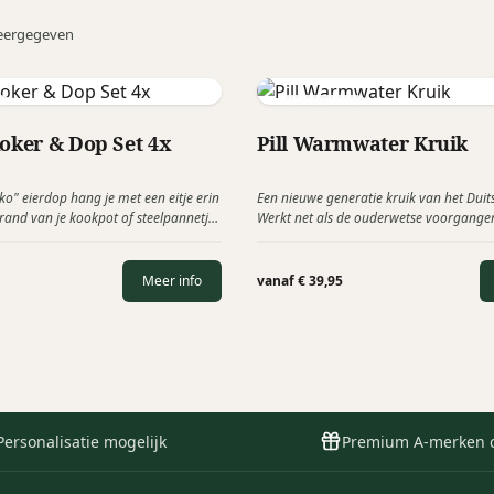
eergegeven
Authentics
koker & Dop Set 4x
Pill Warmwater Kruik
ko" eierdop hang je met een eitje erin
Een nieuwe generatie kruik van het Duits
and van je kookpot of steelpannetje
Werkt net als de ouderwetse voorganger
, je wacht de gewenste kooktijd af en
voor een heerlijk warmtebron. Een desi
vat kan je je vingers niet verbanden
voor een warme band met uw relaties!
uit haalt.
Meer info
vanaf € 39,95
Personalisatie mogelijk
Premium A-merken 