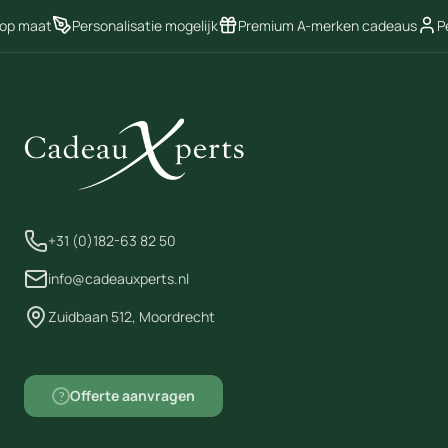
capsule is ook een uitstekend
 op maat
Personalisatie mogelijk
Premium A-merken cadeaus
Pe
hulpmiddel voor
evenwichtstraining.
+31 (0)182-63 82 50
info@cadeauxperts.nl
Zuidbaan 512, Moordrecht
Offerte aanvragen
?