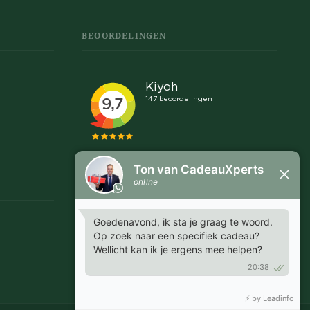
BEOORDELINGEN
Snel en makkelijk
"Communicatie was snel en helder, goed afspraken
te maken over leveringen en proefdrukken."
MARGRIET - EMMEN