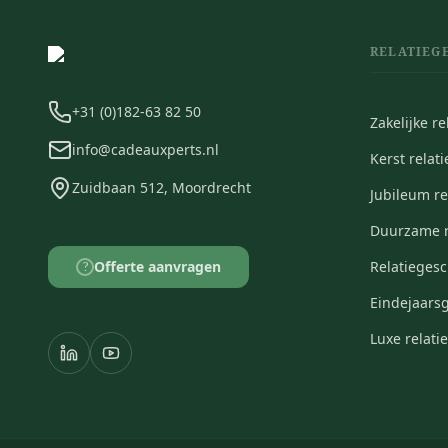
RELATIEG
+31 (0)182-63 82 50
Zakelijke r
info@cadeauxperts.nl
Kerst relat
Zuidbaan 512, Moordrecht
Jubileum r
Duurzame r
Offerte aanvragen
Relatieges
?
Eindejaars
Luxe relat