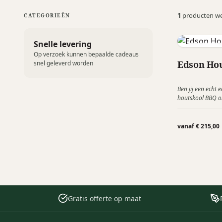
1
producten w
CATEGORIEËN
Snelle levering
Barbecook
Op verzoek kunnen bepaalde cadeaus
Edson Ho
snel geleverd worden
Ben jij een echt 
houtskool BBQ on
houtskool barbe
gebruiken als bar
aperitief voor en
vanaf € 215,00
Gratis offerte op maat