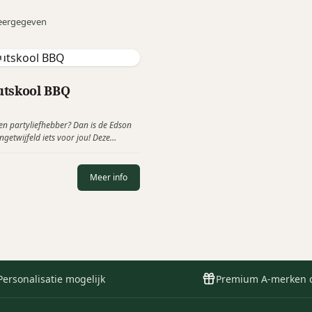
eergegeven
utskool BBQ
een partyliefhebber? Dan is de Edson
getwijfeld iets voor jou! Deze
cue kan je immers ook perfect
tafel, ideaal voor een heerlijke
/of na het barbecue festijn.
Meer info
Personalisatie mogelijk
Premium A-merken 