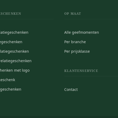
ESCHENKEN
OP MAAT
elatiegeschenken
Alle geefmomenten
iegeschenken
Per branche
elatiegeschenken
Per prijsklasse
elatiegeschenken
chenken met logo
KLANTENSERVICE
geschenk
iegeschenken
Contact