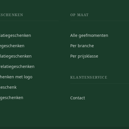
ESCHENKEN
OP MAAT
elatiegeschenken
Alle geefmomenten
iegeschenken
Per branche
elatiegeschenken
Per prijsklasse
elatiegeschenken
chenken met logo
KLANTENSERVICE
geschenk
iegeschenken
Contact