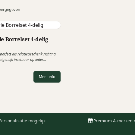
eergegeven
e Borrelset 4-delig
 perfect als relatiegeschenk richting
eigenlijk inzetbaar op ieder
t wie houdt er nu niet van borrelen?
terie giftset is een 4-delige set
n patésteker, gekarteld worstmes,
Meer info
 borrelplankje.
Personalisatie mogelijk
Premium A-merken 