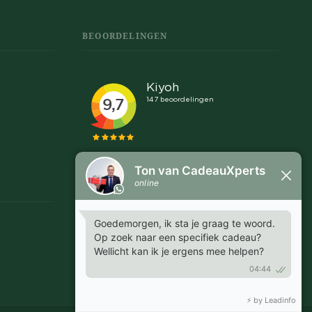
BEOORDELINGEN
Snel en makkelijk
"Communicatie was snel en helder, goed afspraken
te maken over leveringen en proefdrukken."
MARGRIET - EMMEN