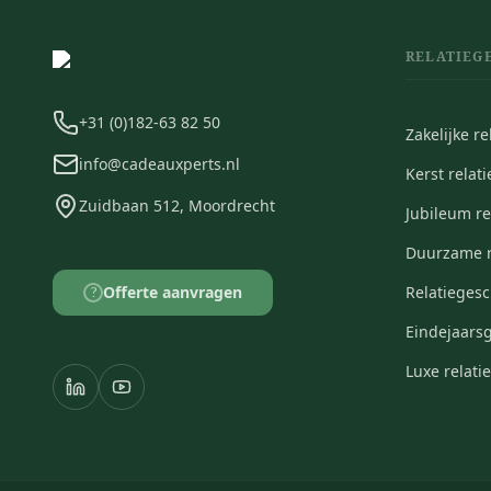
RELATIEG
+31 (0)182-63 82 50
Zakelijke r
info@cadeauxperts.nl
Kerst relat
Zuidbaan 512, Moordrecht
Jubileum r
Duurzame r
Offerte aanvragen
Relatieges
?
Eindejaars
Luxe relat