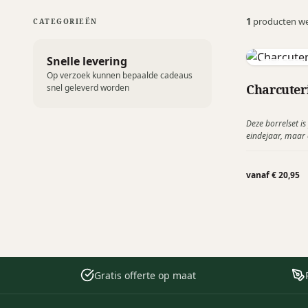
1
producten w
CATEGORIEËN
Snelle levering
Homey's
Op verzoek kunnen bepaalde cadeaus
Charcuteri
snel geleverd worden
Deze borrelset is
eindejaar, maar 
geefmoment. Wan
De Homey's Charcu
bestaande uit ee
vanaf € 20,95
smeermes en een
Gratis offerte op maat