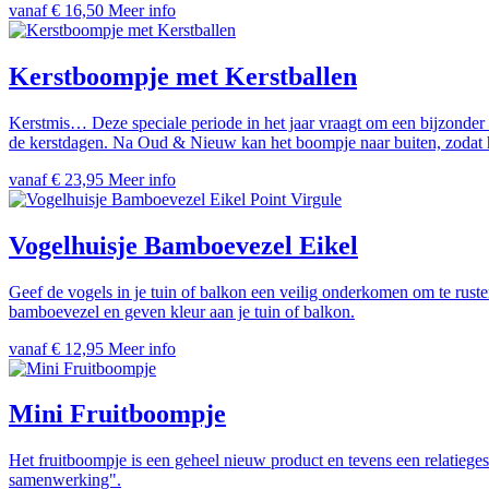
vanaf € 16,50
Meer info
Kerstboompje met Kerstballen
Kerstmis… Deze speciale periode in het jaar vraagt om een bijzonder 
de kerstdagen. Na Oud & Nieuw kan het boompje naar buiten, zodat he
vanaf € 23,95
Meer info
Point Virgule
Vogelhuisje Bamboevezel Eikel
Geef de vogels in je tuin of balkon een veilig onderkomen om te rusten
bamboevezel en geven kleur aan je tuin of balkon.
vanaf € 12,95
Meer info
Mini Fruitboompje
Het fruitboompje is een geheel nieuw product en tevens een relatieg
samenwerking".