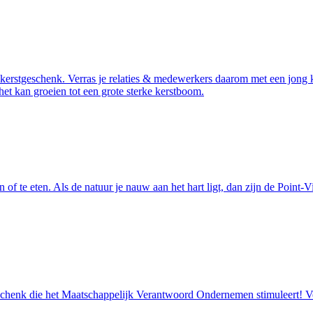
kerstgeschenk. Verras je relaties & medewerkers daarom met een jong k
t kan groeien tot een grote sterke kerstboom.
 of te eten. Als de natuur je nauw aan het hart ligt, dan zijn de Point
eschenk die het Maatschappelijk Verantwoord Ondernemen stimuleert! Ve