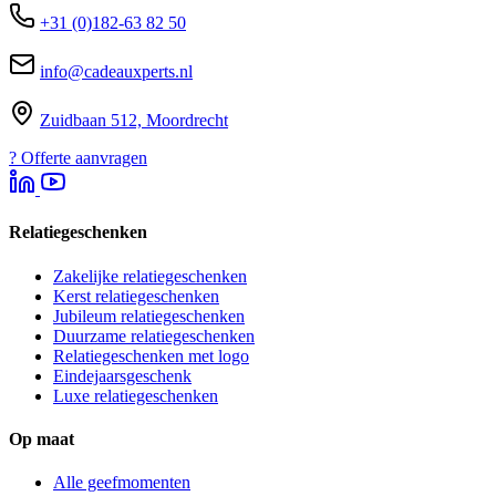
+31 (0)182-63 82 50
info@cadeauxperts.nl
Zuidbaan 512, Moordrecht
?
Offerte aanvragen
Relatiegeschenken
Zakelijke relatiegeschenken
Kerst relatiegeschenken
Jubileum relatiegeschenken
Duurzame relatiegeschenken
Relatiegeschenken met logo
Eindejaarsgeschenk
Luxe relatiegeschenken
Op maat
Alle geefmomenten