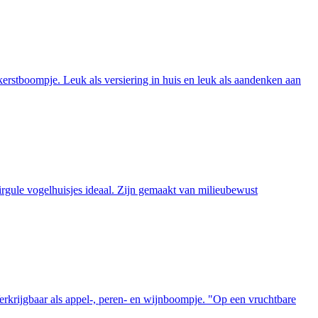
erstboompje. Leuk als versiering in huis en leuk als aandenken aan
-Virgule vogelhuisjes ideaal. Zijn gemaakt van milieubewust
rkrijgbaar als appel-, peren- en wijnboompje. "Op een vruchtbare