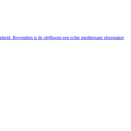
enheid. Bovendien is de olijfboom een echte mediterrane sfeermaker