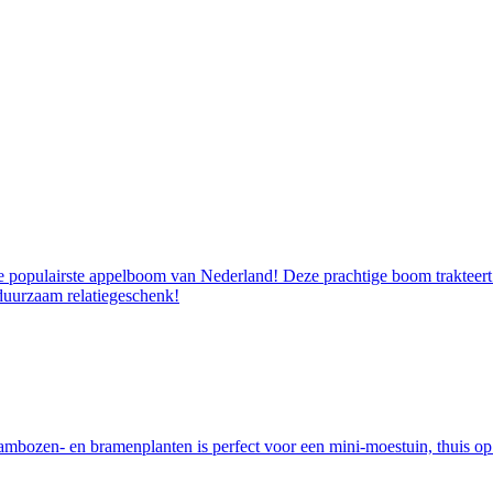
 populairste appelboom van Nederland! Deze prachtige boom trakteert u 
duurzaam relatiegeschenk!
ambozen- en bramenplanten is perfect voor een mini-moestuin, thuis op