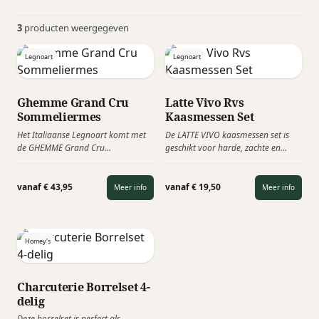
3
producten weergegeven
Legnoart
Legnoart
Ghemme Grand Cru
Latte Vivo Rvs
Sommeliermes
Kaasmessen Set
Het Italiaanse Legnoart komt met
De LATTE VIVO kaasmessen set is
de GHEMME Grand Cru
geschikt voor harde, zachte en
kurkentrekker in rvs staal met
romige kaas. De messen zijn van
professionele spiraal en een dubbel
Japans staal, met de hand geslepen
scharnier. Het ontwerp is chique en
en voorzien van een Stamina
vanaf € 43,95
vanaf € 19,50
Meer info
Meer info
samen ontwikkeld samen met de
houten handvat. Kaasproeven
bekendste Sommeliers.
wordt een unieke ervaring!
Homey's
Charcuterie Borrelset 4-
delig
Deze borrelset is perfect als