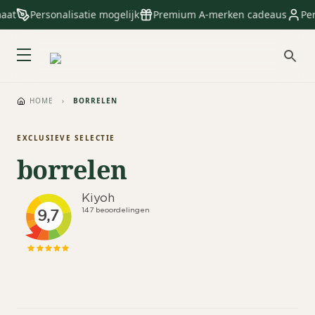
aat
Personalisatie mogelijk
Premium A-merken cadeaus
Per
HOME
›
BORRELEN
EXCLUSIEVE SELECTIE
borrelen