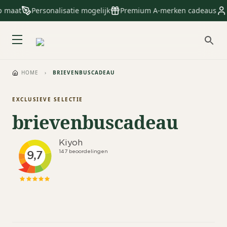
p maat
Personalisatie mogelijk
Premium A-merken cadeaus
HOME
›
BRIEVENBUSCADEAU
EXCLUSIEVE SELECTIE
brievenbuscadeau