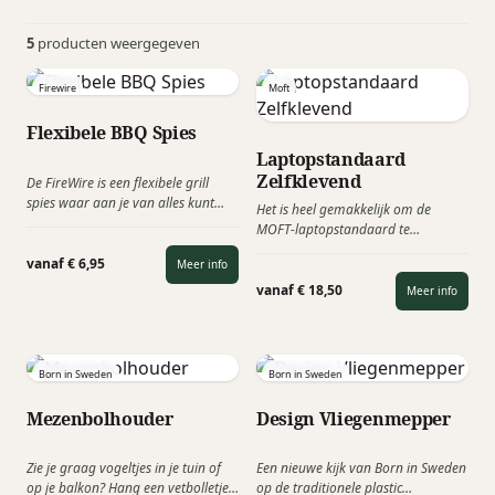
5
producten weergegeven
Firewire
Moft
Flexibele BBQ Spies
Laptopstandaard
Zelfklevend
De FireWire is een flexibele grill
spies waar aan je van alles kunt
Het is heel gemakkelijk om de
rijgen; van kipsaté, shaslick tot
MOFT-laptopstandaard te
eendenborstfilet. Vaak ingezet als
gebruiken en er is maar één
zomer- of brievenbus cadeau.
vanaf € 6,95
Meer info
seconde voor nodig om deze te
openen en te sluiten. Je zult geen
vanaf € 18,50
Meer info
frustratie hebben als je veel tijd
besteedt aan het in- en uitpakken
van het apparaat. Bovendien is
MOFT altijd bij de laptop, dus je
Born in Sweden
Born in Sweden
hebt dezelfde mobiliteit als waar je
aan gewend bent.
Mezenbolhouder
Design Vliegenmepper
Zie je graag vogeltjes in je tuin of
Een nieuwe kijk van Born in Sweden
op je balkon? Hang een vetbolletje
op de traditionele plastic