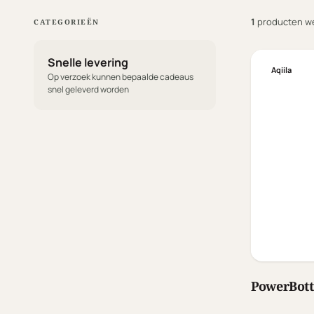
1
producten w
CATEGORIEËN
Snelle levering
Aqiila
Op verzoek kunnen bepaalde cadeaus
snel geleverd worden
PowerBottl