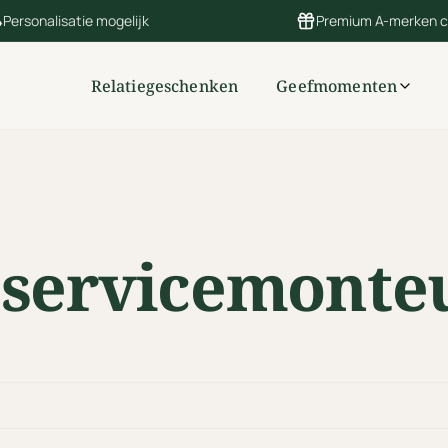
Personalisatie mogelijk
Premium A-merken 
Relatiegeschenken
Geefmomenten
 servicemonte