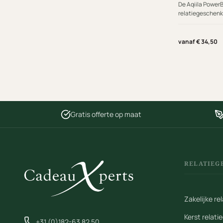
De Aqiila PowerB
relatiegeschenk 
zijn. Deze premi
Aqiila combinee
drinkfles van 60
vanaf € 34,50
mAh powerbank
Gratis offerte op maat
RELATIEG
Zakelijke r
Kerst relat
+31 (0)182-63 82 50