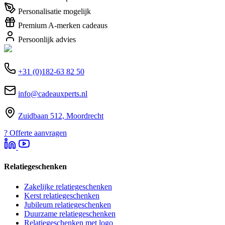
Personalisatie mogelijk
Premium A-merken cadeaus
Persoonlijk advies
+31 (0)182-63 82 50
info@cadeauxperts.nl
Zuidbaan 512, Moordrecht
?
Offerte aanvragen
Relatiegeschenken
Zakelijke relatiegeschenken
Kerst relatiegeschenken
Jubileum relatiegeschenken
Duurzame relatiegeschenken
Relatiegeschenken met logo