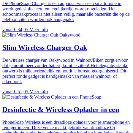
De PhoneSoap Charger is een apparaat waar een smartphone in
wordt gedesinfecteerd en tegelijkertijd wordt opgeladen. Het
schoonmaakproces is niet alleen veilig, maar alle bacteriën die op de
telefoon zitten worden ook aangepakt.
vanaf € 34,95
Meer info
Oakywood
Slim Wireless Charger Oak
De wireless charger van Oakywood in Walnoot/Eiken zorgt ervoor
dat je nooit meer zonder batterij komt te zitten! Het elegante, slanke
ontwerp is milieuvriendelijk en houdt je bureau georganiseerd. Dit
perfect ronde gadget is handgemaakt van massief walnoot- of
eikenhout.
vanaf € 51,95
Meer info
PhoneSoap
Desinfectie & Wireless Oplader in een
PhoneSoap Wireless is een draadloze oplader voor je smartphone en
reiniger in een! Deze versie maakt gebruik van draadloze Qi
technologie, zodat je je telefoon zonder kabel op kunt laden. Stop de