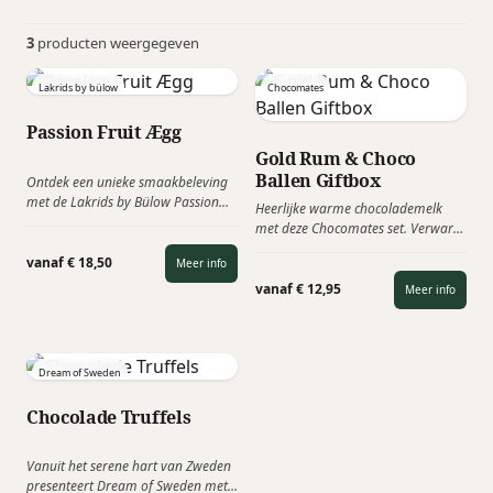
3
producten weergegeven
Lakrids by bülow
Chocomates
Passion Fruit Ægg
Gold Rum & Choco
Ballen Giftbox
Ontdek een unieke smaakbeleving
met de Lakrids by Bülow Passion
Heerlijke warme chocolademelk
Fruit Ægg, een exclusieve food
met deze Chocomates set. Verwarm
giftbox met een combinatie van
een beker melk, voeg daar de
ambachtelijke chocolade en drop.
vanaf € 18,50
Meer info
ingrediënten van de "Choco Mates
Box" aan toe en geniet van een
vanaf € 12,95
Meer info
overheerlijke warme
chocolademelk met een scheutje
Mates Gold Rum.
Dream of Sweden
Chocolade Truffels
Vanuit het serene hart van Zweden
presenteert Dream of Sweden met