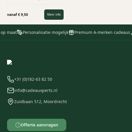
trots „Dream of Truffles”. Elke
chocolade truffel, zorgvuldig
vervaardigd, geeft de pure geest
vanaf € 9,50
Meer info
van Scandinavië weer. Ideaal
relatiegeschenk als bedankje, met
Pasen of als foodtoevoeging in een
 op maat
Personalisatie mogelijk
Premium A-merken cadeaus
pakket.
+31 (0)182-63 82 50
info@cadeauxperts.nl
Zuidbaan 512, Moordrecht
Offerte aanvragen
?