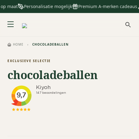
 op maat
Personalisatie mogelijk
Premium A-merken cadeaus
HOME
›
CHOCOLADEBALLEN
EXCLUSIEVE SELECTIE
chocoladeballen