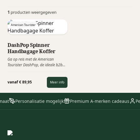
1
producten weergegeven
American Tourister
DashPop Spinner
Handbagage Koffer
Ga op reis met de American
Tourister DashPop, de ideale b2b
handbagage koffer voor jouw
volgende reis. Van deze trolley kun
je een custom made koffer maken
vanaf € 89,95
Meer info
waardoor het een ideaal
relatiegeschenk wordt. Deze koffer
heeft 4 dubbele wielen, voor meer
maat
Personalisatie mogelijk
Premium A-merken cadeaus
Pe
stabiliteit en zijn wendbaarder dan
koffers met 2 wielen.