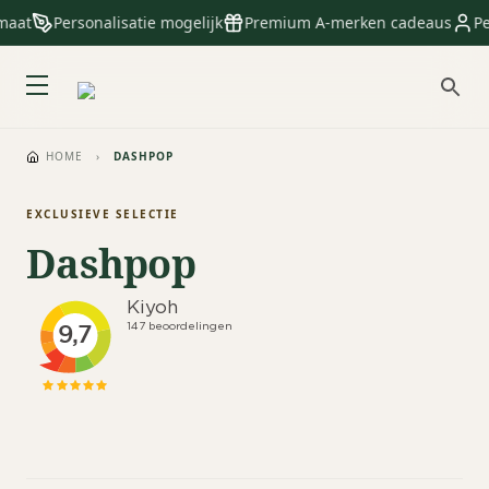
maat
Personalisatie mogelijk
Premium A-merken cadeaus
Pe
HOME
›
DASHPOP
EXCLUSIEVE SELECTIE
Dashpop