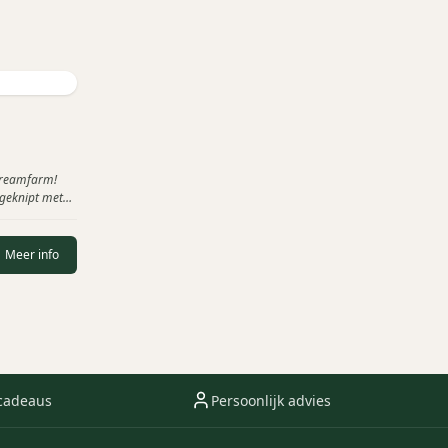
 Dreamfarm!
 geknipt met
 is dat deze
lle toppings op
Meer info
cadeaus
Persoonlijk advies