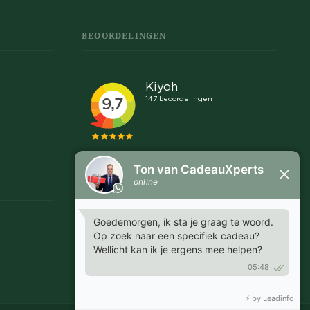
BEOORDELINGEN
Snel en makkelijk
"Communicatie was snel en helder, goed afspraken
te maken over leveringen en proefdrukken."
MARGRIET - EMMEN