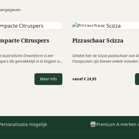
eergegeven
m
Dreamfarm
ompacte Citruspers
Pizzaschaar Scizza
et Australische Dreamfarm is een
Ontdek hier de Scizza pizzaschaar van
pers die gemakkelijk in te knijpen is
Pizzapunten zijn binnen enkele minuten
 opvouwbaar is voor
deze pizzaschaar. Het fijne aan de Scizza
e opslag.
moeiteloos door pizza's heen knipt en a
de pizza blijven liggen.
Meer info
vanaf € 24,95
Personalisatie mogelijk
Premium A-merken 