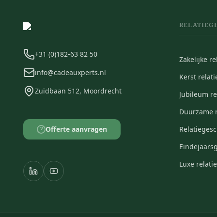
RELATIEG
+31 (0)182-63 82 50
Zakelijke r
info@cadeauxperts.nl
Kerst relat
Zuidbaan 512, Moordrecht
Jubileum r
Duurzame r
Offerte aanvragen
Relatieges
?
Eindejaars
Luxe relat