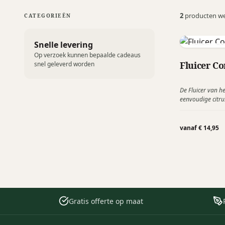
2
producten w
CATEGORIEËN
Snelle levering
Dreamfar
Op verzoek kunnen bepaalde cadeaus
Fluicer C
snel geleverd worden
De Fluicer van h
eenvoudige citrus
en volledig plat
ruimtebesparend
vanaf € 14,95
Gratis offerte op maat