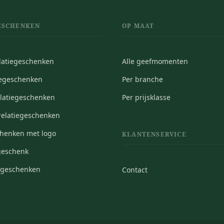
ESCHENKEN
OP MAAT
elatiegeschenken
Alle geefmomenten
iegeschenken
Per branche
elatiegeschenken
Per prijsklasse
elatiegeschenken
chenken met logo
KLANTENSERVICE
geschenk
iegeschenken
Contact