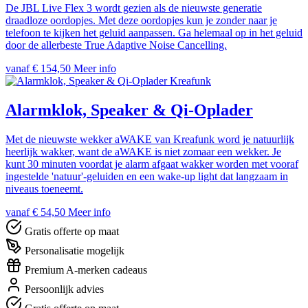
De JBL Live Flex 3 wordt gezien als de nieuwste generatie
draadloze oordopjes. Met deze oordopjes kun je zonder naar je
telefoon te kijken het geluid aanpassen. Ga helemaal op in het geluid
door de allerbeste True Adaptive Noise Cancelling.
vanaf € 154,50
Meer info
Kreafunk
Alarmklok, Speaker & Qi-Oplader
Met de nieuwste wekker aWAKE van Kreafunk word je natuurlijk
heerlijk wakker, want de aWAKE is niet zomaar een wekker. Je
kunt 30 minuten voordat je alarm afgaat wakker worden met vooraf
ingestelde 'natuur'-geluiden en een wake-up light dat langzaam in
niveaus toeneemt.
vanaf € 54,50
Meer info
Gratis offerte op maat
Personalisatie mogelijk
Premium A-merken cadeaus
Persoonlijk advies