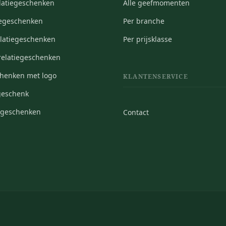
elatiegeschenken
Alle geefmomenten
iegeschenken
Per branche
elatiegeschenken
Per prijsklasse
elatiegeschenken
chenken met logo
KLANTENSERVICE
geschenk
iegeschenken
Contact