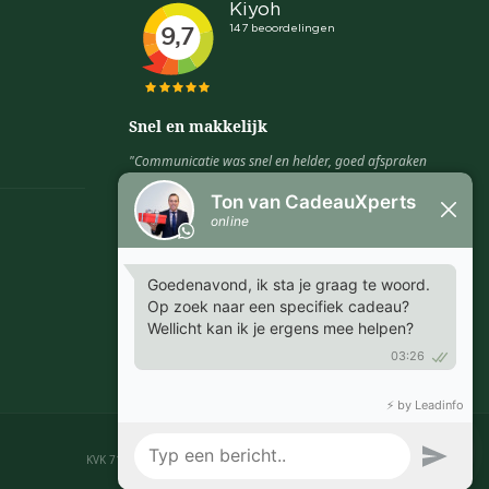
Snel en makkelijk
"Communicatie was snel en helder, goed afspraken
te maken over leveringen en proefdrukken."
MARGRIET - EMMEN
KVK 718.85.234 · BTW NL 8588.88.208.B01 · © 2026 CadeauXperts