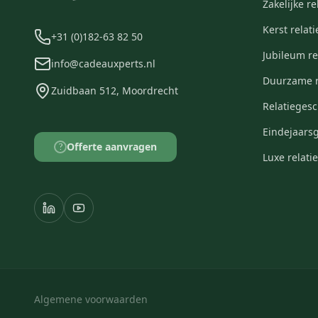
Zakelijke r
Kerst relat
+31 (0)182-63 82 50
Jubileum r
info@cadeauxperts.nl
Duurzame r
Zuidbaan 512, Moordrecht
Relatieges
Eindejaars
Offerte aanvragen
?
Luxe relat
Algemene voorwaarden