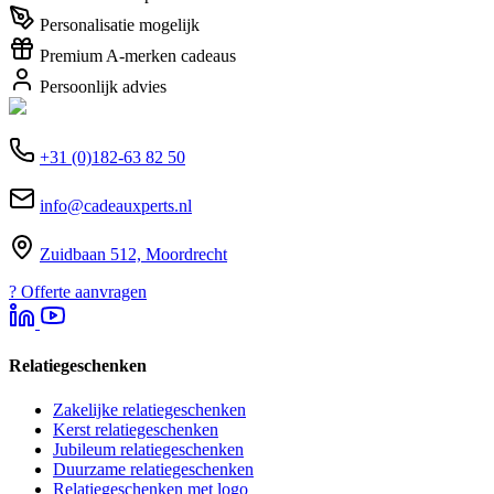
Personalisatie mogelijk
Premium A-merken cadeaus
Persoonlijk advies
+31 (0)182-63 82 50
info@cadeauxperts.nl
Zuidbaan 512, Moordrecht
?
Offerte aanvragen
Relatiegeschenken
Zakelijke relatiegeschenken
Kerst relatiegeschenken
Jubileum relatiegeschenken
Duurzame relatiegeschenken
Relatiegeschenken met logo