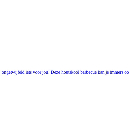
ngetwijfeld iets voor jou! Deze houtskool barbecue kan je immers ook pe