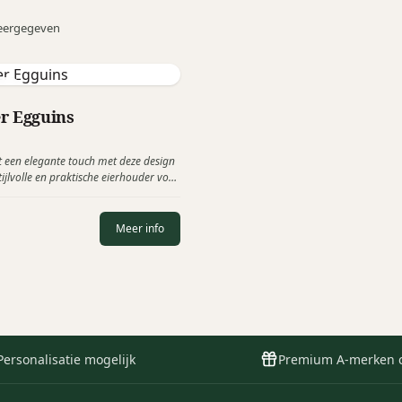
eergegeven
gn
r Egguins
jt een elegante touch met deze design
tijlvolle en praktische eierhouder voor
 hardgekookte eieren.
Meer info
Personalisatie mogelijk
Premium A-merken 