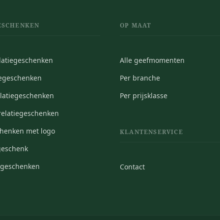
ESCHENKEN
OP MAAT
elatiegeschenken
Alle geefmomenten
iegeschenken
Per branche
elatiegeschenken
Per prijsklasse
elatiegeschenken
chenken met logo
KLANTENSERVICE
geschenk
iegeschenken
Contact