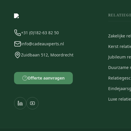
RELATIEG
+31 (0)182-63 82 50
Zakelijke r
info@cadeauxperts.nl
Kerst relat
Zuidbaan 512, Moordrecht
Jubileum r
Duurzame r
Offerte aanvragen
Relatieges
?
Eindejaars
Luxe relat