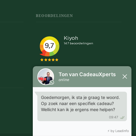
BEOORDELINGEN
Snel en makkelijk
"Communicatie was snel en helder, goed afspraken
te maken over leveringen en proefdrukken."
MARGRIET - EMMEN