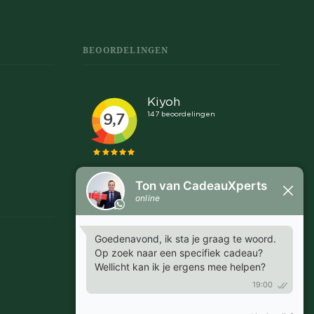
BEOORDELINGEN
Snel en makkelijk
"Communicatie was snel en helder, goed afspraken
te maken over leveringen en proefdrukken."
MARGRIET - EMMEN