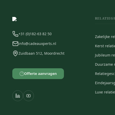
RELATIEG
+31 (0)182-63 82 50
Zakelijke r
info@cadeauxperts.nl
Kerst relat
Zuidbaan 512, Moordrecht
Jubileum r
Duurzame r
Offerte aanvragen
Relatieges
?
Eindejaars
Luxe relat