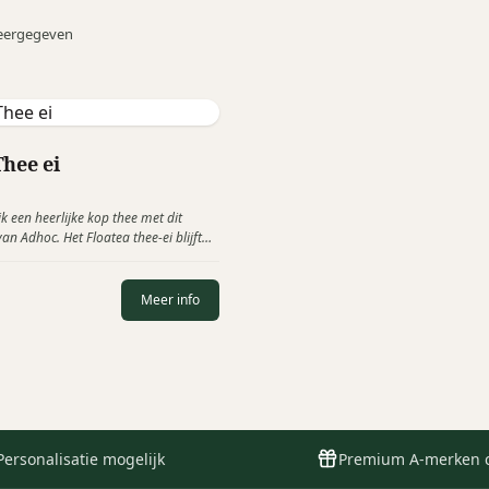
eergegeven
Thee ei
 een heerlijke kop thee met dit
an Adhoc. Het Floatea thee-ei blijft
s en is perfect gebalanceerd. Voor het
maakvolle kop thee hoeft u enkel de
et thee-ei te doen.
Meer info
Personalisatie mogelijk
Premium A-merken 