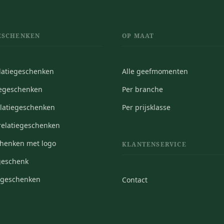
ESCHENKEN
OP MAAT
elatiegeschenken
Alle geefmomenten
iegeschenken
Per branche
elatiegeschenken
Per prijsklasse
elatiegeschenken
chenken met logo
KLANTENSERVICE
geschenk
iegeschenken
Contact