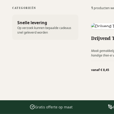
1
producten w
CATEGORIEËN
Snelle levering
Op verzoek kunnen bepaalde cadeaus
Adhoc
snel geleverd worden
Drijvend 
Maak gemakkelijk
handige thee-ei v
drijven in uw gla
maken van een s
theebladeren in h
vanaf € 8,45
Gratis offerte op maat