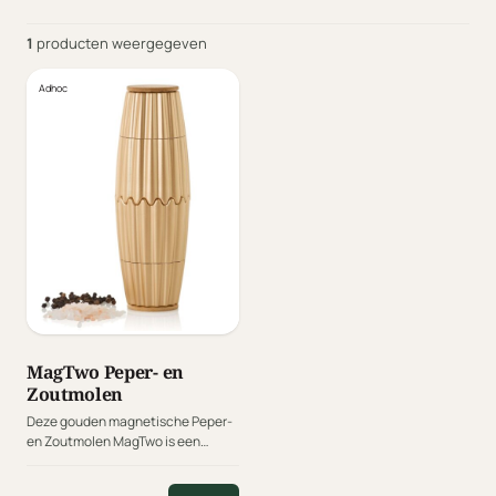
1
producten weergegeven
Adhoc
MagTwo Peper- en
Zoutmolen
Deze gouden magnetische Peper-
en Zoutmolen MagTwo is een
slimme oplossing voor elke keuken.
De MagTwo kan worden gebruikt