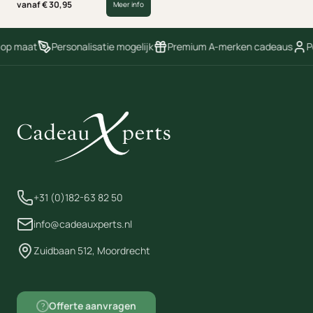
als een dubbele molen of als twee
vanaf € 30,95
Meer info
afzonderlijke molens.
 op maat
Personalisatie mogelijk
Premium A-merken cadeaus
Pe
+31 (0)182-63 82 50
info@cadeauxperts.nl
Zuidbaan 512, Moordrecht
Offerte aanvragen
?