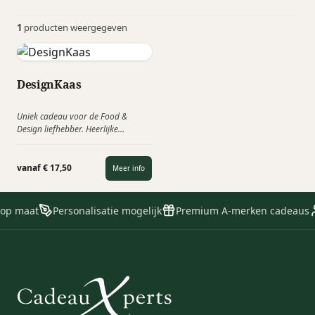
1
producten weergegeven
DesignKaas
Uniek cadeau voor de Food &
Design liefhebber. Heerlijke
ambachtelijke Goudse boerenkaas
met een Dutch Design. U kunt deze
DesignKaas
ook volledig
vanaf € 17,50
Meer info
personaliseren met uw eigen logo.
 op maat
Personalisatie mogelijk
Premium A-merken cadeaus