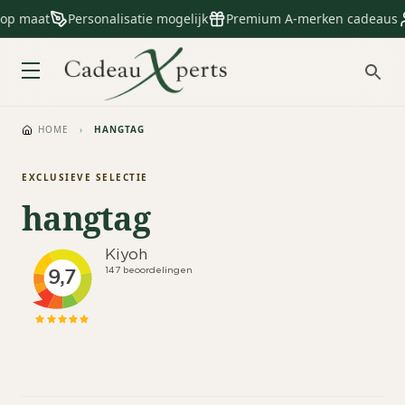
 op maat
Personalisatie mogelijk
Premium A-merken cadeaus
HOME
›
HANGTAG
EXCLUSIEVE SELECTIE
hangtag