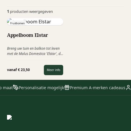
1
producten weergegeven
Fruitbomen
Appelboom Elstar
Breng uw tuin en balkon tot leven
met de Malus Domestica 'Elstar', de
populairste appelboom van
Nederland! Deze prachtige boom
trakteert u niet alleen op een
vanaf € 23,50
Meer info
sierlijke aanblik, maar ook op
heerlijke roodgele appels met een
perfect evenwicht tussen zoet en
p maat
Personalisatie mogelijk
Premium A-merken cadeaus
zuur. Een gezond & duurzaam
relatiegeschenk!