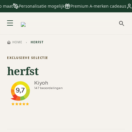
p maat
Personalisatie mogelijk
Premium A-merken cadeaus
HOME
›
HERFST
EXCLUSIEVE SELECTIE
herfst