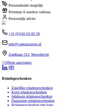
Personalisatie mogelijk
Premium A-merken cadeaus
Persoonlijk advies
+31 (0)182-63 82 50
info@cadeauxperts.nl
Zuidbaan 512, Moordrecht
?
Offerte aanvragen
Relatiegeschenken
Zakelijke relatiegeschenken
Kerst relatiegeschenken
Jubileum relatiegeschenken
Duurzame relatiegeschenken
Relatiegeschenken met logo