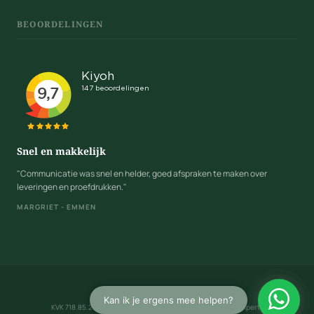
BEOORDELINGEN
Snel en makkelijk
"Communicatie was snel en helder, goed afspraken te maken over
leveringen en proefdrukken."
MARGRIET - EMMEN
Algemene voorwaarden
KVK 718.85.234 · BTW NL 8588.88.208.B01 · © 2026 CadeauXperts