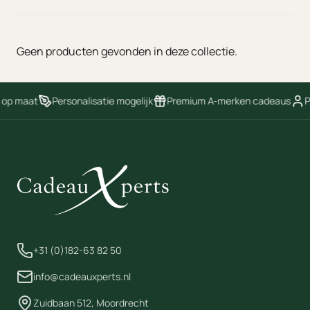
Geen producten gevonden in deze collectie.
 op maat
Personalisatie mogelijk
Premium A-merken cadeaus
P
+31 (0)182-63 82 50
info@cadeauxperts.nl
Zuidbaan 512, Moordrecht