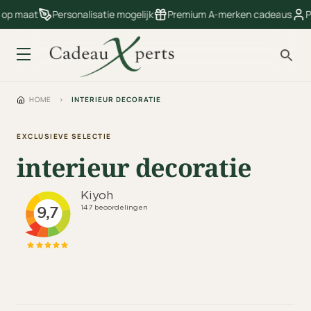
 op maat
Personalisatie mogelijk
Premium A-merken cadeaus
P
HOME
›
INTERIEUR DECORATIE
EXCLUSIEVE SELECTIE
interieur decoratie