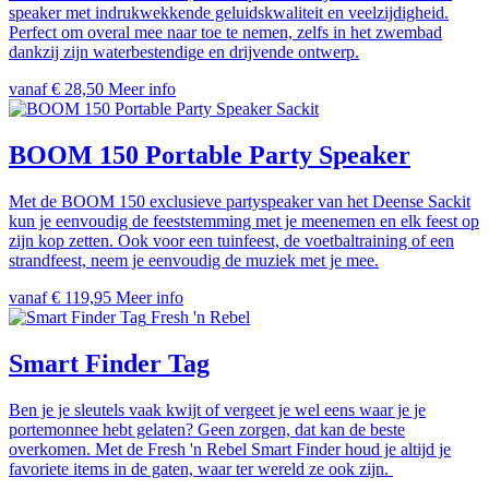
speaker met indrukwekkende geluidskwaliteit en veelzijdigheid.
Perfect om overal mee naar toe te nemen, zelfs in het zwembad
dankzij zijn waterbestendige en drijvende ontwerp.
vanaf € 28,50
Meer info
Sackit
BOOM 150 Portable Party Speaker
Met de BOOM 150 exclusieve partyspeaker van het Deense Sackit
kun je eenvoudig de feeststemming met je meenemen en elk feest op
zijn kop zetten. Ook voor een tuinfeest, de voetbaltraining of een
strandfeest, neem je eenvoudig de muziek met je mee.
vanaf € 119,95
Meer info
Fresh 'n Rebel
Smart Finder Tag
Ben je je sleutels vaak kwijt of vergeet je wel eens waar je je
portemonnee hebt gelaten? Geen zorgen, dat kan de beste
overkomen. Met de Fresh 'n Rebel Smart Finder houd je altijd je
favoriete items in de gaten, waar ter wereld ze ook zijn. ‬