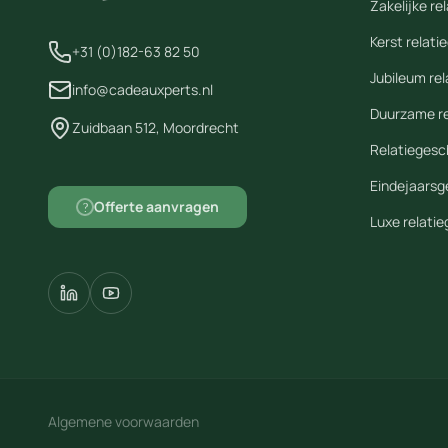
Zakelijke r
Kerst relat
+31 (0)182-63 82 50
Jubileum re
info@cadeauxperts.nl
Duurzame r
Zuidbaan 512, Moordrecht
Relatiegesc
Eindejaars
Offerte aanvragen
?
Luxe relati
Algemene voorwaarden