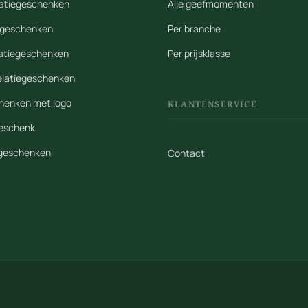
elatiegeschenken
Alle geefmomenten
iegeschenken
Per branche
latiegeschenken
Per prijsklasse
elatiegeschenken
henken met logo
KLANTENSERVICE
geschenk
egeschenken
Contact