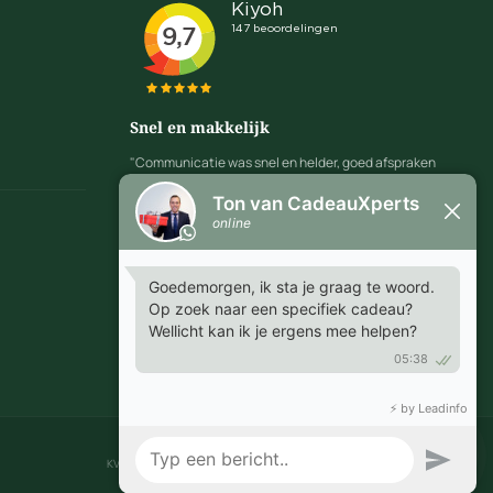
Snel en makkelijk
"Communicatie was snel en helder, goed afspraken
te maken over leveringen en proefdrukken."
MARGRIET - EMMEN
KVK 718.85.234 · BTW NL 8588.88.208.B01 · © 2026 CadeauXperts