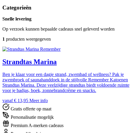
Categorieën
Snelle levering
Op verzoek kunnen bepaalde cadeaus snel geleverd worden
1
producten weergegeven
Remember
Strandtas Marina
Ben je klaar voor een dagje strand, zwembad of wellness? Pak je
zwembroek of saunahanddoek in de stijlvolle Remember Katoenen
Strandtas Marina. Deze veelzijdige strandtas biedt voldoende ruimte
voor je badjas, boek, zonnebrandcrème en snacks.
vanaf € 13,95
Meer info
Gratis offerte op maat
Personalisatie mogelijk
Premium A-merken cadeaus