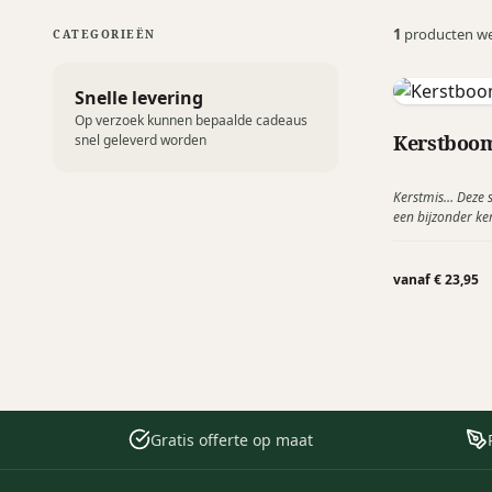
1
producten w
CATEGORIEËN
Snelle levering
Op verzoek kunnen bepaalde cadeaus
Kerstboom
snel geleverd worden
Kerstmis… Deze s
een bijzonder ker
medewerkers da
Leuk als versier
de kerstdagen. 
vanaf € 23,95
naar buiten, zod
sterke kerstboo
Gratis offerte op maat