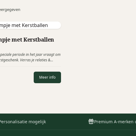
eergegeven
pje met Kerstballen
peciale periode in het jaar vraagt om
stgeschenk. Verras je relaties &
arom met een jong kerstboompje.
ing in huis en leuk als aandenken aan
Na Oud & Nieuw kan het boompje
Meer info
at het kan groeien tot een grote
m.
Personalisatie mogelijk
Premium A-merken 