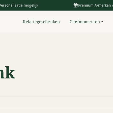
Personalisatie mogelijk
Premium A-merken 
Relatiegeschenken
Geefmomenten
nk