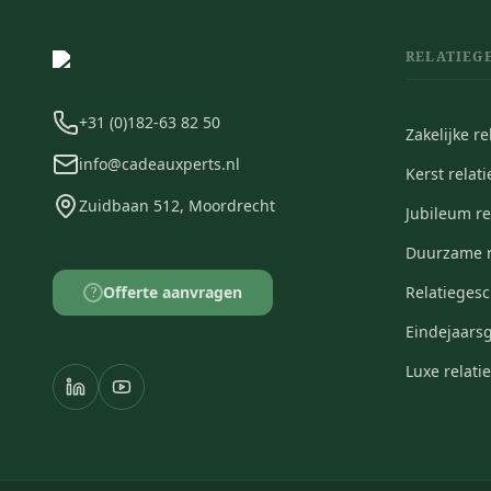
RELATIEG
+31 (0)182-63 82 50
Zakelijke r
info@cadeauxperts.nl
Kerst relat
Zuidbaan 512, Moordrecht
Jubileum r
Duurzame r
Offerte aanvragen
Relatieges
?
Eindejaars
Luxe relat