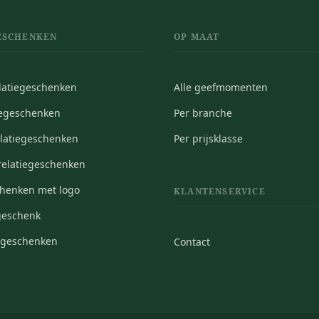
ESCHENKEN
OP MAAT
elatiegeschenken
Alle geefmomenten
iegeschenken
Per branche
elatiegeschenken
Per prijsklasse
elatiegeschenken
chenken met logo
KLANTENSERVICE
geschenk
iegeschenken
Contact