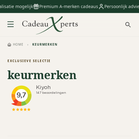
lisatie mogelijk
Premium A-merken cadeaus
Persoonlijk advie
HOME
›
KEURMERKEN
EXCLUSIEVE SELECTIE
keurmerken