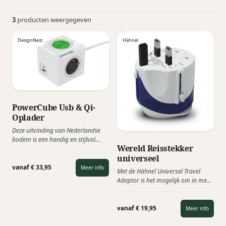
3
producten weergegeven
DesignNest
Hähnel
PowerCube Usb & Qi-
Oplader
Deze uitvinding van Nederlandse
bodem is een handig en stijlvol
Wereld Reisstekker
ontworpen laadstation met een
universeel
kabel van 1,5 meter. Met de
PowerCube Wireless Charger kunt u
vanaf € 33,95
Meer info
Met de Hähnel Universal Travel
uw telefoon eenvoudig opladen
Adaptor is het mogelijk om in meer
door uw telefoon op het
dan 150 landen wereldwijd je
oplaadstation te plaatsen. Deze
apparatuur op het lokale
multifunctionele Powercube kan
stroomnet aan te sluiten. Dankzij
vanaf € 19,95
Meer info
niet alleen uw telefoon draadloos
een intelligent 4-in-1 schuifsysteem
opladen, maar heeft ook de optie
is het mogelijk om exact de juiste