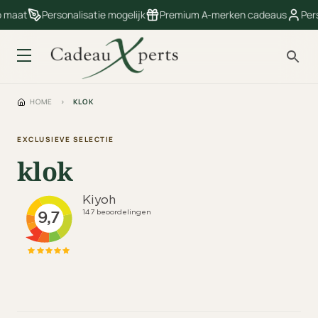
 maat
Personalisatie mogelijk
Premium A-merken cadeaus
Perso
HOME
›
KLOK
EXCLUSIEVE SELECTIE
klok