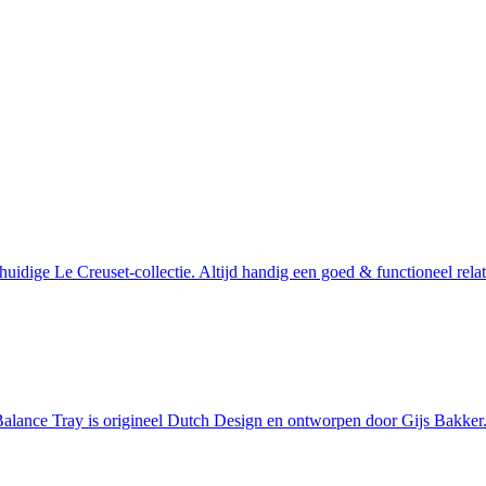
huidige Le Creuset-collectie. Altijd handig een goed & functioneel rela
 Balance Tray is origineel Dutch Design en ontworpen door Gijs Bakker