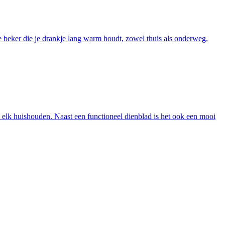
 beker die je drankje lang warm houdt, zowel thuis als onderweg.
n elk huishouden. Naast een functioneel dienblad is het ook een mooi