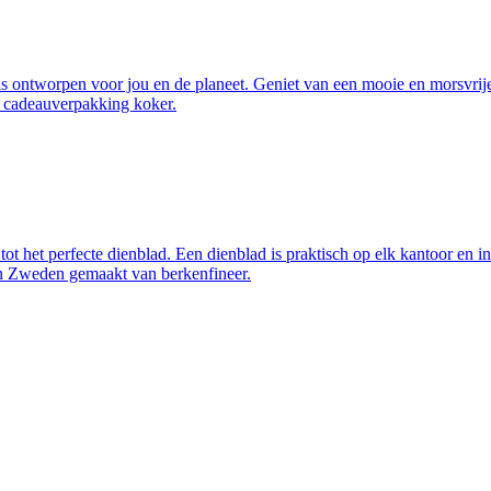
is ontworpen voor jou en de planeet. Geniet van een mooie en morsvrije
e cadeauverpakking koker.
ot het perfecte dienblad. Een dienblad is praktisch op elk kantoor en i
in Zweden gemaakt van berkenfineer.