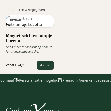
1
producten weergegeven
Palomarweb
Magnetisch Fietslampje
Lucetta
Nooit meer zonder licht op pad! De
functionele magnetische
fietslampjes Lucetta van het
Italiaanse Palomar zijn eenvoudig
te bevestigen en te verwijderen.
vanaf € 24,95
Meer info
 op maat
Personalisatie mogelijk
Premium A-merken cadeaus