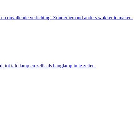
eve en opvallende verlichting. Zonder iemand anders wakker te maken.
tot tafellamp en zelfs als hanglamp in te zetten.