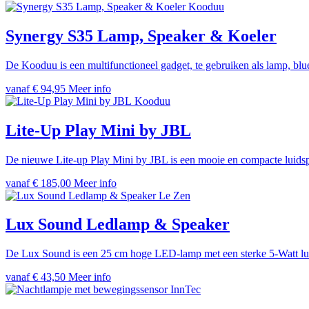
Kooduu
Synergy S35 Lamp, Speaker & Koeler
De Kooduu is een multifunctioneel gadget, te gebruiken als lamp, blue
vanaf € 94,95
Meer info
Kooduu
Lite-Up Play Mini by JBL
De nieuwe Lite-up Play Mini by JBL is een mooie en compacte luidspr
vanaf € 185,00
Meer info
Le Zen
Lux Sound Ledlamp & Speaker
De Lux Sound is een 25 cm hoge LED-lamp met een sterke 5-Watt luidsp
vanaf € 43,50
Meer info
InnTec