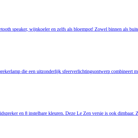
tooth speaker, wijnkoeler en zelfs als bloempot! Zowel binnen als buite
ekerlamp die een uitzonderlijk sfeerverlichtingsontwerp combineert me
reker en 8 instelbare kleuren. Deze Le Zen versie is ook dimbaar. Zo k