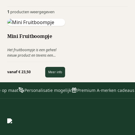
1
producten weergegeven
Mini Fruitboompje
Het fruitboompje is een geheel
nieuw product en tevens een
relatiegeschenk die het
Maatschappelijk Verantwoord
Ondernemen stimuleert!
vanaf € 23,50
Meer info
Verkrijgbaar als appel-, peren- en
wijnboompje. "Op een vruchtbare
samenwerking".
e op maat
Personalisatie mogelijk
Premium A-merken cadeaus