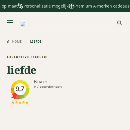
e op maat
Personalisatie mogelijk
Premium A-merken cadeaus
HOME
›
LIEFDE
EXCLUSIEVE SELECTIE
liefde