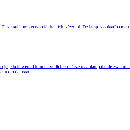
Deze tafellamp verspreidt het licht sfeervol. De lamp is oplaadbaar en
je hele wereld kunnen verlichten. Deze maanlamp die de zwaartekrach
n baan om de maan.