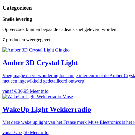
Categorieën
Snelle levering
Op verzoek kunnen bepaalde cadeaus snel geleverd worden
7
producten weergegeven
Gingko
Amber 3D Crystal Light
Voeg magie en verwondering toe aan je interieur met de Amber Crystal
met een ingewikkeld gedetailleerd ontwerp!
vanaf € 36,95
Meer info
Muse
WakeUp Light Wekkerradio
Met deze wake up light van het Franse merk Muse Electronics is het
vanaf € 53,50
Meer info