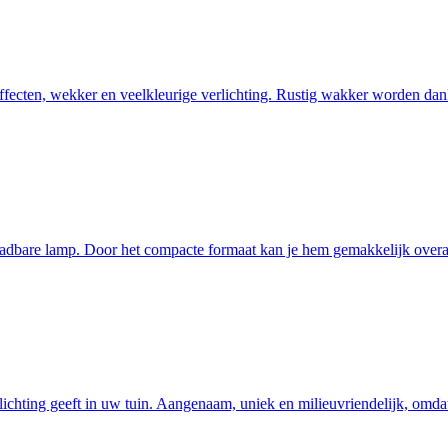
ecten, wekker en veelkleurige verlichting. Rustig wakker worden dank
bare lamp. Door het compacte formaat kan je hem gemakkelijk overal 
erlichting geeft in uw tuin. Aangenaam, uniek en milieuvriendelijk, om