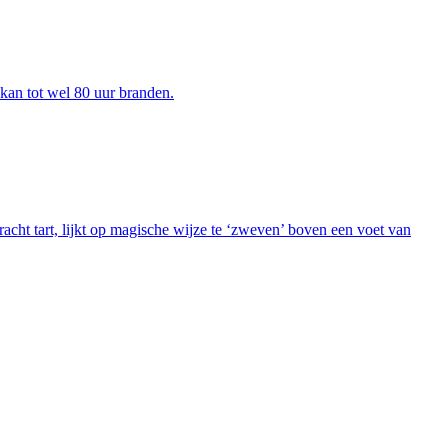
 kan tot wel 80 uur branden.
t tart, lijkt op magische wijze te ‘zweven’ boven een voet van