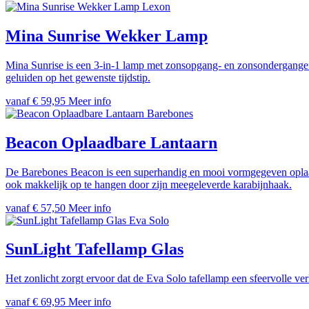
Lexon
Mina Sunrise Wekker Lamp
Mina Sunrise is een 3-in-1 lamp met zonsopgang- en zonsondergangeff
geluiden op het gewenste tijdstip.
vanaf € 59,95
Meer info
Barebones
Beacon Oplaadbare Lantaarn
De Barebones Beacon is een superhandig en mooi vormgegeven oplaad
ook makkelijk op te hangen door zijn meegeleverde karabijnhaak.
vanaf € 57,50
Meer info
Eva Solo
SunLight Tafellamp Glas
Het zonlicht zorgt ervoor dat de Eva Solo tafellamp een sfeervolle v
vanaf € 69,95
Meer info