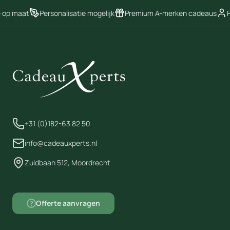
oplaadervaring verbeteren.
e op maat
Personalisatie mogelijk
Premium A-merken cadeaus
P
+31 (0)182-63 82 50
info@cadeauxperts.nl
Zuidbaan 512, Moordrecht
Offerte aanvragen
?