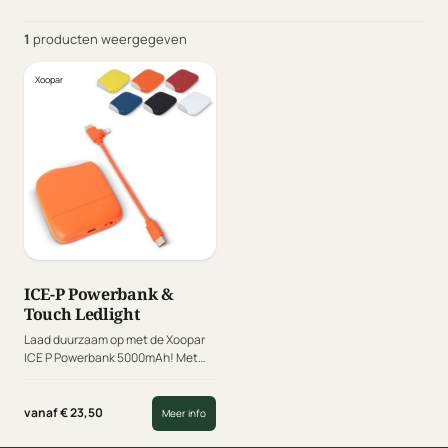
1
producten weergegeven
Xoopar
ICE-P Powerbank &
Touch Ledlight
Laad duurzaam op met de Xoopar
ICE P Powerbank 5000mAh! Met
trots presenteren we de ICE P
Powerbank, deze milieuvriendelijke
en compacte powerbank is perfect
vanaf € 23,50
Meer info
voor dagelijks gebruik en biedt tal
van handige functies die jouw