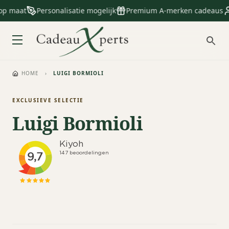
op maat
Personalisatie mogelijk
Premium A-merken cadeaus
HOME
›
LUIGI BORMIOLI
EXCLUSIEVE SELECTIE
Luigi Bormioli