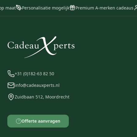
op maat
Personalisatie mogelijk
Premium A-merken cadeaus
+31 (0)182-63 82 50
info@cadeauxperts.nl
Zuidbaan 512, Moordrecht
Offerte aanvragen
?