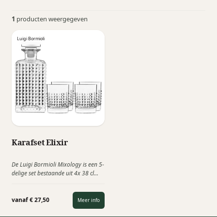
1
producten weergegeven
Luigi Bormioli
Karafset Elixir
De Luigi Bormioli Mixology is een 5-
delige set bestaande uit 4x 38 cl
Elixir tumblers en 1x Elixir karaf.
Een functioneel relatiecadeau voor
elk bedrijf, denk bv. voor in de
vanaf € 27,50
Meer info
vergaderkamer.