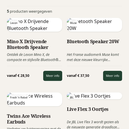
5
producten weergegeven
Lexon
Muse
Mino X Drijvende
Bluetooth Speaker 20W
Bluetooth Speaker
Ontdek de Lexon Mino X, de
Het Franse audiomerk Muse komt
compacte en stijlvolle Bluetooth®
met deze nieuwe kleurrijke
speaker met indrukwekkende
bluetooth speaker van 20 watt.
geluidskwaliteit en veelzijdigheid.
Deze trendy luidspreker heeft een
Perfect om overal mee naar toe te
speeltijd van 10 uur en wordt snel
vanaf € 28,50
vanaf € 37,50
Meer info
Meer info
nemen, zelfs in het zwembad
geladen via een USB-C kabel.
dankzij zijn waterbestendige en
Leverbaar in de kleuren zwart, grijs,
drijvende ontwerp.
rood en blauw.
Fresh 'n Rebel
JBL
Live Flex 3 Oortjes
Twins Ace Wireless
Earbuds
De JBL Live Flex 3 wordt gezien als
de nieuwste generatie draadloze
Verbeter uw luisterervaring met de