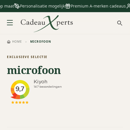
op maat
Personalisatie mogelijk
Premium A-merken cadeaus
HOME
›
MICROFOON
EXCLUSIEVE SELECTIE
microfoon