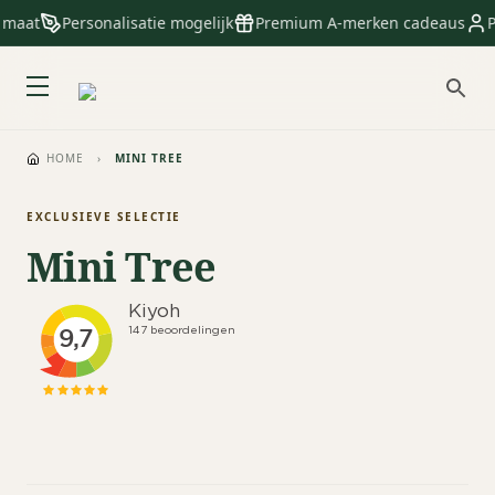
 maat
Personalisatie mogelijk
Premium A-merken cadeaus
P
HOME
›
MINI TREE
EXCLUSIEVE SELECTIE
Mini Tree