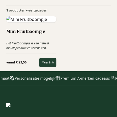
1
producten weergegeven
Mini Fruitboompje
Het fruitboompje is een geheel
nieuw product en tevens een
relatiegeschenk die het
Maatschappelijk Verantwoord
Ondernemen stimuleert!
vanaf € 23,50
Meer info
Verkrijgbaar als appel-, peren- en
wijnboompje. "Op een vruchtbare
samenwerking".
 maat
Personalisatie mogelijk
Premium A-merken cadeaus
P